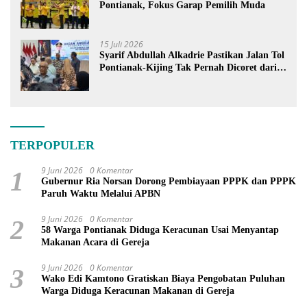
Pontianak, Fokus Garap Pemilih Muda
15 Juli 2026
Syarif Abdullah Alkadrie Pastikan Jalan Tol
Pontianak-Kijing Tak Pernah Dicoret dari
PSN
TERPOPULER
9 Juni 2026
0 Komentar
1
Gubernur Ria Norsan Dorong Pembiayaan PPPK dan PPPK
Paruh Waktu Melalui APBN
9 Juni 2026
0 Komentar
2
58 Warga Pontianak Diduga Keracunan Usai Menyantap
Makanan Acara di Gereja
9 Juni 2026
0 Komentar
3
Wako Edi Kamtono Gratiskan Biaya Pengobatan Puluhan
Warga Diduga Keracunan Makanan di Gereja