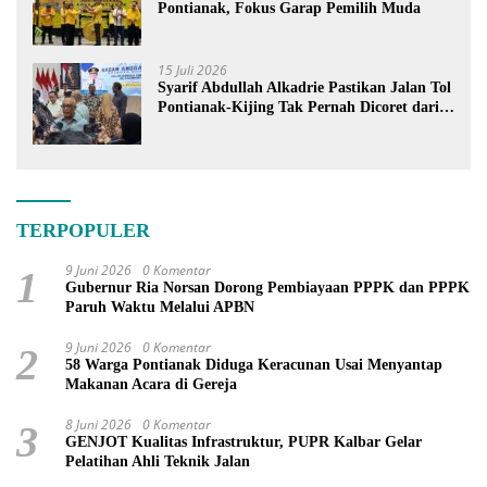
Pontianak, Fokus Garap Pemilih Muda
15 Juli 2026
Syarif Abdullah Alkadrie Pastikan Jalan Tol
Pontianak-Kijing Tak Pernah Dicoret dari
PSN
TERPOPULER
9 Juni 2026
0 Komentar
1
Gubernur Ria Norsan Dorong Pembiayaan PPPK dan PPPK
Paruh Waktu Melalui APBN
9 Juni 2026
0 Komentar
2
58 Warga Pontianak Diduga Keracunan Usai Menyantap
Makanan Acara di Gereja
8 Juni 2026
0 Komentar
3
GENJOT Kualitas Infrastruktur, PUPR Kalbar Gelar
Pelatihan Ahli Teknik Jalan