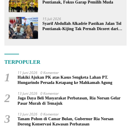
Pontianak, Fokus Garap Pemilih Muda
15 Juli 2026
Syarif Abdullah Alkadrie Pastikan Jalan Tol
Pontianak-Kijing Tak Pernah Dicoret dari
PSN
TERPOPULER
11 Juni 2026
0 Komentar
1
Hakiki Ajukan PK atas Kasus Sengketa Lahan PT.
Hungarindo Persada Ketapang ke Mahkamah Agung
13 Juni 2026
0 Komentar
2
Jaga Daya Beli Masyarakat Perbatasan, Ria Norsan Gelar
Pasar Murah di Temajuk
13 Juni 2026
0 Komentar
3
Tanam Pohon di Camar Bulan, Gubernur Ria Norsan
Dorong Konservasi Kawasan Perbatasan