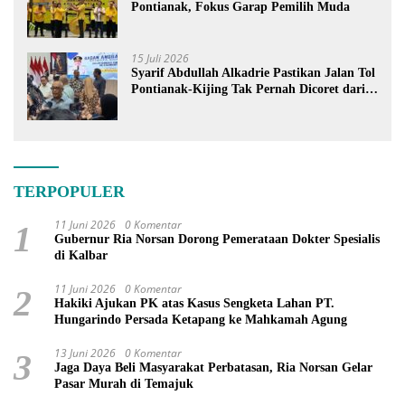
Pontianak, Fokus Garap Pemilih Muda
15 Juli 2026
Syarif Abdullah Alkadrie Pastikan Jalan Tol
Pontianak-Kijing Tak Pernah Dicoret dari
PSN
TERPOPULER
11 Juni 2026
0 Komentar
1
Gubernur Ria Norsan Dorong Pemerataan Dokter Spesialis
di Kalbar
11 Juni 2026
0 Komentar
2
Hakiki Ajukan PK atas Kasus Sengketa Lahan PT.
Hungarindo Persada Ketapang ke Mahkamah Agung
13 Juni 2026
0 Komentar
3
Jaga Daya Beli Masyarakat Perbatasan, Ria Norsan Gelar
Pasar Murah di Temajuk