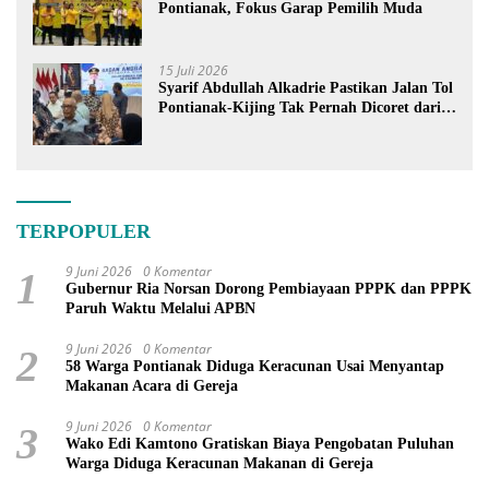
Pontianak, Fokus Garap Pemilih Muda
15 Juli 2026
Syarif Abdullah Alkadrie Pastikan Jalan Tol
Pontianak-Kijing Tak Pernah Dicoret dari
PSN
TERPOPULER
9 Juni 2026
0 Komentar
1
Gubernur Ria Norsan Dorong Pembiayaan PPPK dan PPPK
Paruh Waktu Melalui APBN
9 Juni 2026
0 Komentar
2
58 Warga Pontianak Diduga Keracunan Usai Menyantap
Makanan Acara di Gereja
9 Juni 2026
0 Komentar
3
Wako Edi Kamtono Gratiskan Biaya Pengobatan Puluhan
Warga Diduga Keracunan Makanan di Gereja