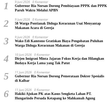
9 Juni 2026
0 Komentar
1
Gubernur Ria Norsan Dorong Pembiayaan PPPK dan PPPK
Paruh Waktu Melalui APBN
9 Juni 2026
0 Komentar
2
58 Warga Pontianak Diduga Keracunan Usai Menyantap
Makanan Acara di Gereja
9 Juni 2026
0 Komentar
3
Wako Edi Kamtono Gratiskan Biaya Pengobatan Puluhan
Warga Diduga Keracunan Makanan di Gereja
10 Juni 2026
0 Komentar
4
Dirjen Imigrasi Minta Jajaran Fokus Kerja dan Hilangkan
Budaya Kerja Lama yang Tak Patut
11 Juni 2026
0 Komentar
5
Gubernur Ria Norsan Dorong Pemerataan Dokter Spesialis
di Kalbar
11 Juni 2026
0 Komentar
6
Hakiki Ajukan PK atas Kasus Sengketa Lahan PT.
Hungarindo Persada Ketapang ke Mahkamah Agung