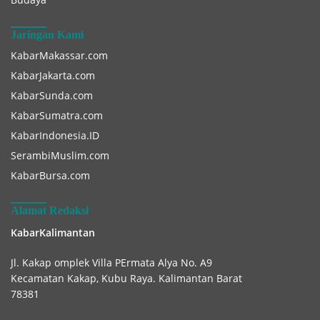
Jaringan Kami
KabarMakassar.com
KabarJakarta.com
KabarSunda.com
KabarSumatra.com
KabarIndonesia.ID
SerambiMuslim.com
KabarBursa.com
Alamat Redaksi
KabarKalimantan
Jl. Kakap omplek Villa PErmata Alya No. A9
Kecamatan Kakap, Kubu Raya. Kalimantan Barat
78381