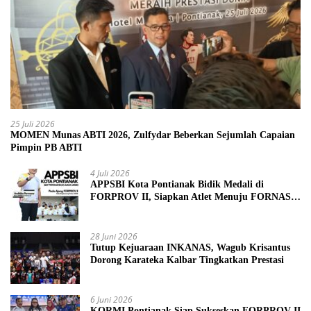
25 Juli 2026
MOMEN Munas ABTI 2026, Zulfydar Beberkan Sejumlah Capaian
Pimpin PB ABTI
4 Juli 2026
APPSBI Kota Pontianak Bidik Medali di
FORPROV II, Siapkan Atlet Menuju FORNAS
2027
28 Juni 2026
Tutup Kejuaraan INKANAS, Wagub Krisantus
Dorong Karateka Kalbar Tingkatkan Prestasi
6 Juni 2026
KORMI Pontianak Siap Sukseskan FORPROV II