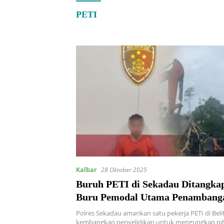
PETI
Kalbar
28 Oktober 2025
Buruh PETI di Sekadau Ditangkap,
Buru Pemodal Utama Penambang
Ilegal
Polres Sekadau amankan satu pekerja PETI di Beli
kembangkan penyelidikan untuk mengungkap pi