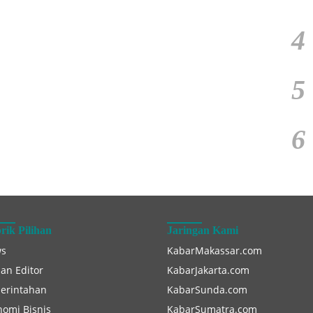
4
5
6
rik Pilihan
Jaringan Kami
s
KabarMakassar.com
han Editor
KabarJakarta.com
erintahan
KabarSunda.com
nomi Bisnis
KabarSumatra.com