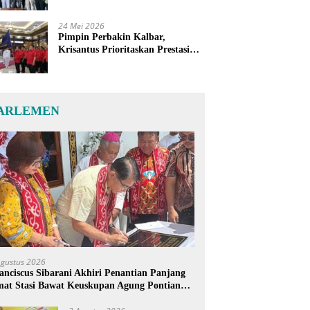
24 Mei 2026
Pimpin Perbakin Kalbar,
Krisantus Prioritaskan Prestasi
Atlet dan Penguatan Sarana
Latihan
ARLEMEN
Agustus 2026
anciscus Sibarani Akhiri Penantian Panjang
at Stasi Bawat Keuskupan Agung Pontianak,
reja Baru Akhirnya Berdiri