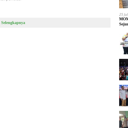
25 Ju
MOME
Selengkapnya
Seju