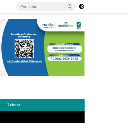
n
Leisure