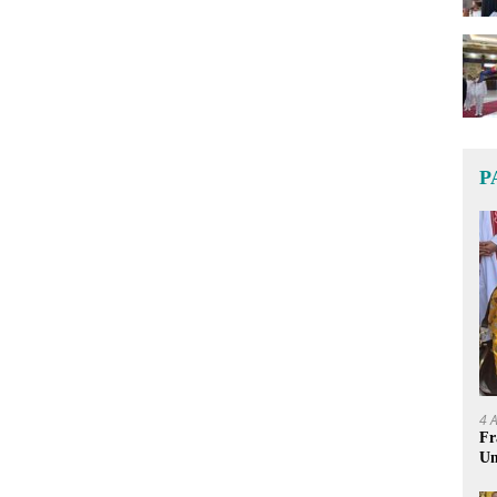
P
4 
Fr
Um
Ge