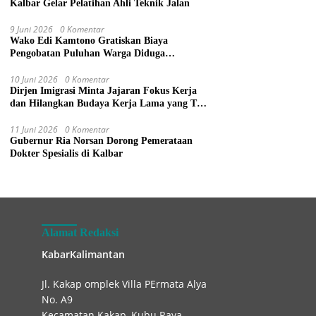
Kalbar Gelar Pelatihan Ahli Teknik Jalan
9 Juni 2026
0 Komentar
Wako Edi Kamtono Gratiskan Biaya
Pengobatan Puluhan Warga Diduga
Keracunan Makanan di Gereja
10 Juni 2026
0 Komentar
Dirjen Imigrasi Minta Jajaran Fokus Kerja
dan Hilangkan Budaya Kerja Lama yang Tak
Patut
11 Juni 2026
0 Komentar
Gubernur Ria Norsan Dorong Pemerataan
Dokter Spesialis di Kalbar
Alamat Redaksi
KabarKalimantan
Jl. Kakap omplek Villa PErmata Alya
No. A9
Kecamatan Kakap, Kubu Raya.