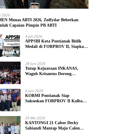
li 2026
N Munas ABTI 2026, Zulfydar Beberkan
mlah Capaian Pimpin PB ABTI
4 Juli 2026
APPSBI Kota Pontianak Bidik
Medali di FORPROV II, Siapkan
Atlet Menuju FORNAS 2027
28 Juni 2026
Tutup Kejuaraan INKANAS,
Wagub Krisantus Dorong
Karateka Kalbar Tingkatkan
Prestasi
6 Juni 2026
KORMI Pontianak Siap
Sukseskan FORPROV II Kalbar
2026 di Singkawang
29 Mei 2026
KANTONGI 21 Cabor Decky
Sabiandi Mantap Maju Calon
Ketua KONI Kayong Utara