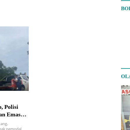
BO
OL
 Polisi
an Emas
tang,
hak pemodal