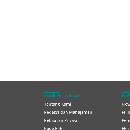
Profil Perusahaan
Rub
Tentang Kami
New
Redaksi dan Manajemen
Pili
Kebijakan Privasi
Pem
Kode Etik
Eko