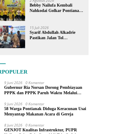
2 Agustus 2026
Bebby Nailufa Kembali
Nahkodai Golkar Pontianak,
Fokus Garap Pemilih Muda
15 Juli 2026
Syarif Abdullah Alkadrie
Pastikan Jalan Tol
Pontianak-Kijing Tak
Pernah Dicoret dari PSN
RPOPULER
9 Juni 2026
0 Komentar
Gubernur Ria Norsan Dorong Pembiayaan
PPPK dan PPPK Paruh Waktu Melalui
APBN
9 Juni 2026
0 Komentar
58 Warga Pontianak Diduga Keracunan Usai
Menyantap Makanan Acara di Gereja
8 Juni 2026
0 Komentar
GENJOT Kualitas Infrastruktur, PUPR