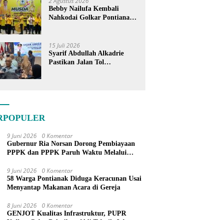
2 Agustus 2026
Bebby Nailufa Kembali
Nahkodai Golkar Pontianak,
Fokus Garap Pemilih Muda
15 Juli 2026
Syarif Abdullah Alkadrie
Pastikan Jalan Tol
Pontianak-Kijing Tak
Pernah Dicoret dari PSN
RPOPULER
9 Juni 2026
0 Komentar
Gubernur Ria Norsan Dorong Pembiayaan
PPPK dan PPPK Paruh Waktu Melalui
APBN
9 Juni 2026
0 Komentar
58 Warga Pontianak Diduga Keracunan Usai
Menyantap Makanan Acara di Gereja
8 Juni 2026
0 Komentar
GENJOT Kualitas Infrastruktur, PUPR