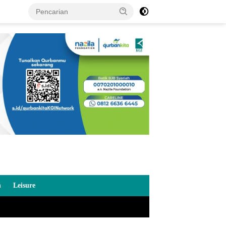
n
Leisure