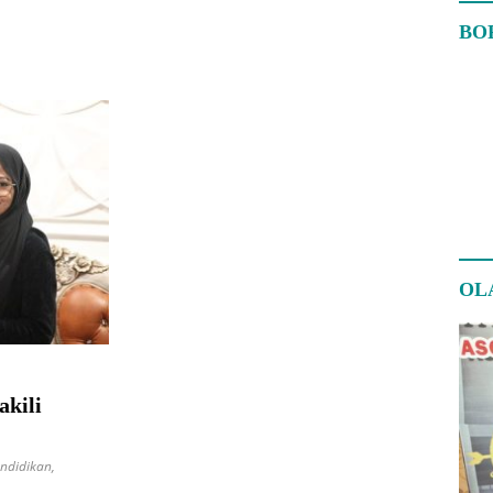
BO
OL
kili
ndidikan
,