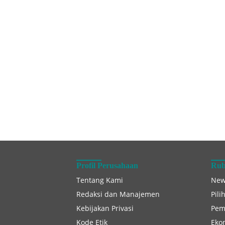
Profil Perusahaan
Rub
Tentang Kami
New
Redaksi dan Manajemen
Pili
Kebijakan Privasi
Pem
Kode Etik
Eko