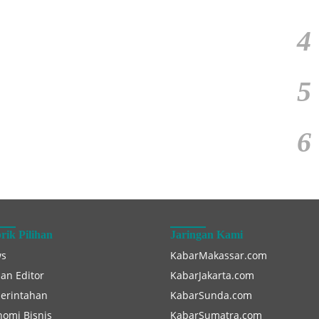
4
5
6
rik Pilihan
Jaringan Kami
s
KabarMakassar.com
han Editor
KabarJakarta.com
erintahan
KabarSunda.com
nomi Bisnis
KabarSumatra.com