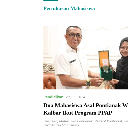
Pertukaran Mahasiswa
Pendidikan
20 Juni 2024
Dua Mahasiswa Asal Pontianak Wa
Kalbar Ikut Program PPAP
Beasiswa
,
Mahasiswa Pontianak
,
Pemkot Pontianak
,
Pe
Pertukaran Mahasiswa