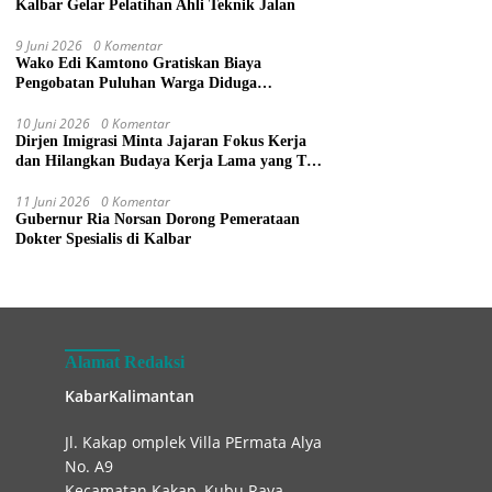
Kalbar Gelar Pelatihan Ahli Teknik Jalan
9 Juni 2026
0 Komentar
Wako Edi Kamtono Gratiskan Biaya
Pengobatan Puluhan Warga Diduga
Keracunan Makanan di Gereja
10 Juni 2026
0 Komentar
Dirjen Imigrasi Minta Jajaran Fokus Kerja
dan Hilangkan Budaya Kerja Lama yang Tak
Patut
11 Juni 2026
0 Komentar
Gubernur Ria Norsan Dorong Pemerataan
Dokter Spesialis di Kalbar
Alamat Redaksi
KabarKalimantan
Jl. Kakap omplek Villa PErmata Alya
No. A9
Kecamatan Kakap, Kubu Raya.