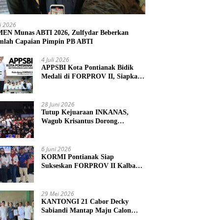
li 2026
N Munas ABTI 2026, Zulfydar Beberkan
mlah Capaian Pimpin PB ABTI
4 Juli 2026
APPSBI Kota Pontianak Bidik
Medali di FORPROV II, Siapkan
Atlet Menuju FORNAS 2027
28 Juni 2026
Tutup Kejuaraan INKANAS,
Wagub Krisantus Dorong
Karateka Kalbar Tingkatkan
Prestasi
6 Juni 2026
KORMI Pontianak Siap
Sukseskan FORPROV II Kalbar
2026 di Singkawang
29 Mei 2026
KANTONGI 21 Cabor Decky
Sabiandi Mantap Maju Calon
Ketua KONI Kayong Utara