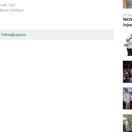
nak, Suci
Barat (Kalbar)
25 Ju
MOME
Seju
Selengkapnya