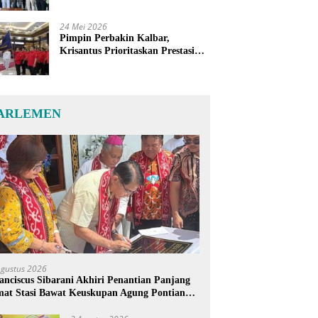
24 Mei 2026
Pimpin Perbakin Kalbar,
Krisantus Prioritaskan Prestasi
Atlet dan Penguatan Sarana
Latihan
ARLEMEN
Agustus 2026
anciscus Sibarani Akhiri Penantian Panjang
at Stasi Bawat Keuskupan Agung Pontianak,
reja Baru Akhirnya Berdiri