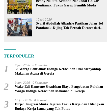
Bebby Nailufa Kembali Nahkodai Golkar
Pontianak, Fokus Garap Pemilih Muda
15 Juli 2026
Syarif Abdullah Alkadrie Pastikan Jalan Tol
Pontianak-Kijing Tak Pernah Dicoret dari
PSN
TERPOPULER
9 Juni 2026
0 Komentar
1
58 Warga Pontianak Diduga Keracunan Usai Menyantap
Makanan Acara di Gereja
9 Juni 2026
0 Komentar
2
Wako Edi Kamtono Gratiskan Biaya Pengobatan Puluhan
Warga Diduga Keracunan Makanan di Gereja
10 Juni 2026
0 Komentar
3
Dirjen Imigrasi Minta Jajaran Fokus Kerja dan Hilangkan
Budaya Kerja Lama yang Tak Patut