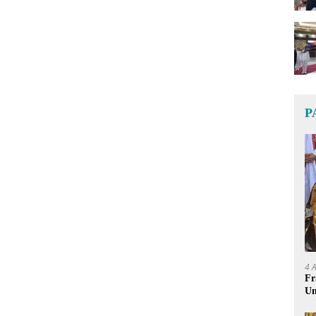
P
4 
Fr
Um
Ge