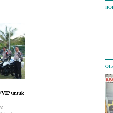
BO
OL
VVIP untuk
ng