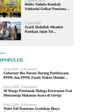
2 Agustus 2026
Bebby Nailufa Kembali
Nahkodai Golkar Pontianak,
Fokus Garap Pemilih Muda
15 Juli 2026
Syarif Abdullah Alkadrie
Pastikan Jalan Tol
Pontianak-Kijing Tak
Pernah Dicoret dari PSN
RPOPULER
9 Juni 2026
0 Komentar
Gubernur Ria Norsan Dorong Pembiayaan
PPPK dan PPPK Paruh Waktu Melalui
APBN
9 Juni 2026
0 Komentar
58 Warga Pontianak Diduga Keracunan Usai
Menyantap Makanan Acara di Gereja
9 Juni 2026
0 Komentar
Wako Edi Kamtono Gratiskan Biaya