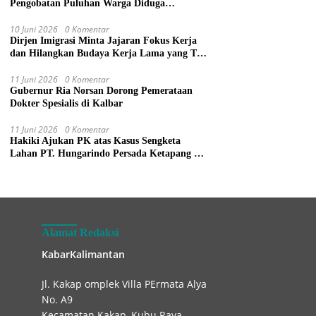
Pengobatan Puluhan Warga Diduga
Keracunan Makanan di Gereja
10 Juni 2026
0 Komentar
Dirjen Imigrasi Minta Jajaran Fokus Kerja
dan Hilangkan Budaya Kerja Lama yang Tak
Patut
11 Juni 2026
0 Komentar
Gubernur Ria Norsan Dorong Pemerataan
Dokter Spesialis di Kalbar
11 Juni 2026
0 Komentar
Hakiki Ajukan PK atas Kasus Sengketa
Lahan PT. Hungarindo Persada Ketapang ke
Mahkamah Agung
Alamat Redaksi
KabarKalimantan
Jl. Kakap omplek Villa PErmata Alya
No. A9
Kecamatan Kakap, Kubu Raya.