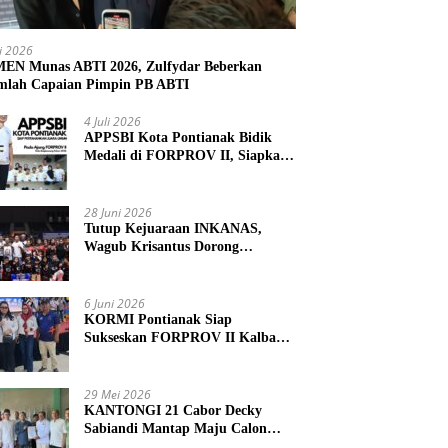
li 2026
N Munas ABTI 2026, Zulfydar Beberkan
mlah Capaian Pimpin PB ABTI
4 Juli 2026
APPSBI Kota Pontianak Bidik
Medali di FORPROV II, Siapkan
Atlet Menuju FORNAS 2027
28 Juni 2026
Tutup Kejuaraan INKANAS,
Wagub Krisantus Dorong
Karateka Kalbar Tingkatkan
Prestasi
6 Juni 2026
KORMI Pontianak Siap
Sukseskan FORPROV II Kalbar
2026 di Singkawang
29 Mei 2026
KANTONGI 21 Cabor Decky
Sabiandi Mantap Maju Calon
Ketua KONI Kayong Utara