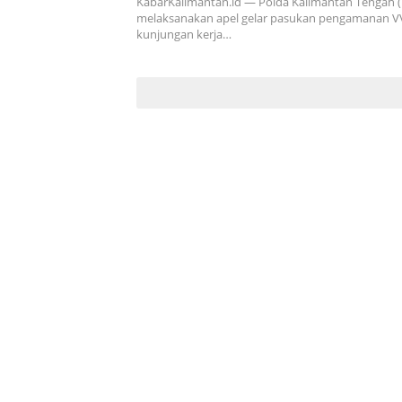
KabarKalimantan.id — Polda Kalimantan Tengah (
melaksanakan apel gelar pasukan pengamanan V
kunjungan kerja…