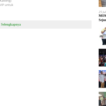
Kalteng)
VIP untuk
25 Ju
MOME
Seju
Selengkapnya