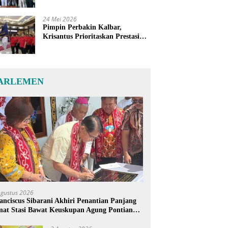
24 Mei 2026
Pimpin Perbakin Kalbar,
Krisantus Prioritaskan Prestasi
Atlet dan Penguatan Sarana
Latihan
ARLEMEN
Agustus 2026
anciscus Sibarani Akhiri Penantian Panjang
at Stasi Bawat Keuskupan Agung Pontianak,
reja Baru Akhirnya Berdiri