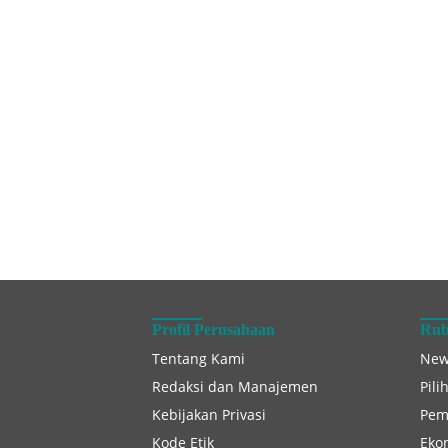
Profil Perusahaan
Rub
Tentang Kami
New
Redaksi dan Manajemen
Pili
Kebijakan Privasi
Pem
Kode Etik
Eko