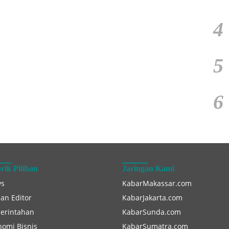
4
5
6
rik Pilihan
Jaringan Kami
s
KabarMakassar.com
han Editor
KabarJakarta.com
erintahan
KabarSunda.com
nomi Bisnis
KabarSumatra.com