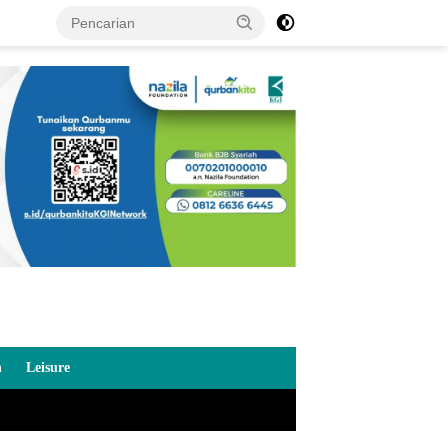
n
Leisure