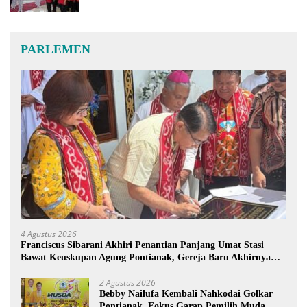
PARLEMEN
4 Agustus 2026
Franciscus Sibarani Akhiri Penantian Panjang Umat Stasi
Bawat Keuskupan Agung Pontianak, Gereja Baru Akhirnya
Berdiri
2 Agustus 2026
Bebby Nailufa Kembali Nahkodai Golkar
Pontianak, Fokus Garap Pemilih Muda