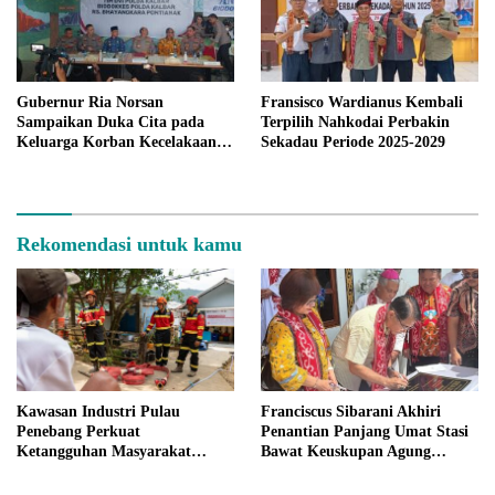
Gubernur Ria Norsan
Fransisco Wardianus Kembali
Sampaikan Duka Cita pada
Terpilih Nahkodai Perbakin
Keluarga Korban Kecelakaan
Sekadau Periode 2025-2029
Helikopter di Sekadau
Rekomendasi untuk kamu
Kawasan Industri Pulau
Franciscus Sibarani Akhiri
Penebang Perkuat
Penantian Panjang Umat Stasi
Ketangguhan Masyarakat
Bawat Keuskupan Agung
Melalui Program Desa Tangguh
Pontianak, Gereja Baru
Bencana
Akhirnya Berdiri