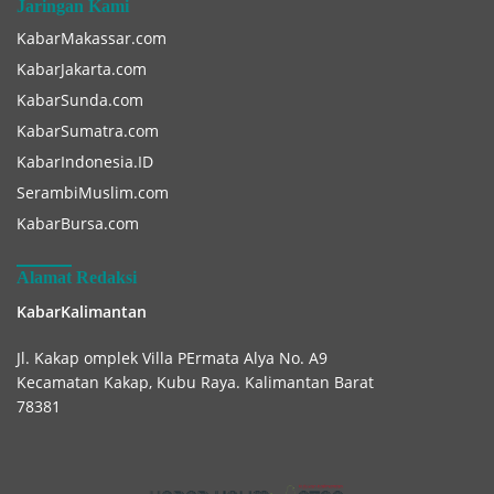
Jaringan Kami
KabarMakassar.com
KabarJakarta.com
KabarSunda.com
KabarSumatra.com
KabarIndonesia.ID
SerambiMuslim.com
KabarBursa.com
Alamat Redaksi
KabarKalimantan
Jl. Kakap omplek Villa PErmata Alya No. A9
Kecamatan Kakap, Kubu Raya. Kalimantan Barat
78381