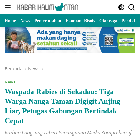
Langsung
ke
konten
Home
News
Pemerintahan
Ekonomi Bisnis
Olahraga
Pendidik
Beranda
News
News
Waspada Rabies di Sekadau: Tiga
Warga Nanga Taman Digigit Anjing
Liar, Petugas Gabungan Bertindak
Cepat
Korban Langsung Diberi Penanganan Medis Komprehensif