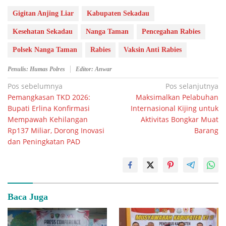
Gigitan Anjing Liar
Kabupaten Sekadau
Kesehatan Sekadau
Nanga Taman
Pencegahan Rabies
Polsek Nanga Taman
Rabies
Vaksin Anti Rabies
Penulis: Humas Polres
Editor: Anwar
Navigasi
Pos sebelumnya
Pos selanjutnya
Pemangkasan TKD 2026:
Maksimalkan Pelabuhan
pos
Bupati Erlina Konfirmasi
Internasional Kijing untuk
Mempawah Kehilangan
Aktivitas Bongkar Muat
Rp137 Miliar, Dorong Inovasi
Barang
dan Peningkatan PAD
Baca Juga