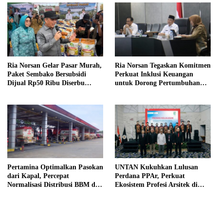
Ria Norsan Gelar Pasar Murah,
Ria Norsan Tegaskan Komitmen
Paket Sembako Bersubsidi
Perkuat Inklusi Keuangan
Dijual Rp50 Ribu Diserbu
untuk Dorong Pertumbuhan
Warga Teluk Batang
Ekonomi Kalbar
Pertamina Optimalkan Pasokan
UNTAN Kukuhkan Lulusan
dari Kapal, Percepat
Perdana PPAr, Perkuat
Normalisasi Distribusi BBM di
Ekosistem Profesi Arsitek di
Kalbar
Kalimantan Barat