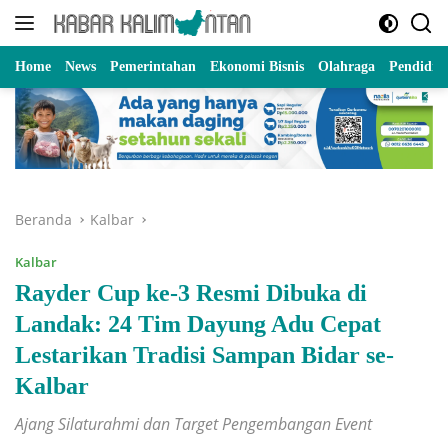
Langsung
ke
konten
Home
News
Pemerintahan
Ekonomi Bisnis
Olahraga
Pendidik
Beranda
Kalbar
Kalbar
Rayder Cup ke-3 Resmi Dibuka di
Landak: 24 Tim Dayung Adu Cepat
Lestarikan Tradisi Sampan Bidar se-
Kalbar
Ajang Silaturahmi dan Target Pengembangan Event