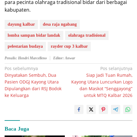
para pecinta olahraga tradisional bidar dari berbagai
kabupaten.
dayung kalbar
desa raja ngabang
lomba sampan bidar landak
olahraga tradisional
pelestarian budaya
rayder cup 3 kalbar
Penulis: Hendri Marcelleno
Editor: Anwar
Navigasi
Pos sebelumnya
Pos selanjutnya
Dinyatakan Sembuh, Dua
Siap Jadi Tuan Rumah,
pos
Pasien ODGJ Kayong Utara
Kayong Utara Luncurkan Logo
Dipulangkan dari RSJ Bodok
dan Maskot “Senggayong”
ke Keluarga
untuk MTQ Kalbar 2026
Baca Juga