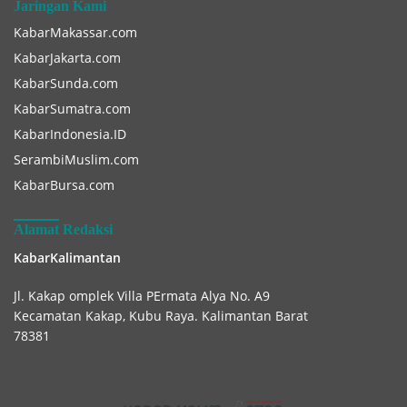
Jaringan Kami
KabarMakassar.com
KabarJakarta.com
KabarSunda.com
KabarSumatra.com
KabarIndonesia.ID
SerambiMuslim.com
KabarBursa.com
Alamat Redaksi
KabarKalimantan
Jl. Kakap omplek Villa PErmata Alya No. A9
Kecamatan Kakap, Kubu Raya. Kalimantan Barat
78381