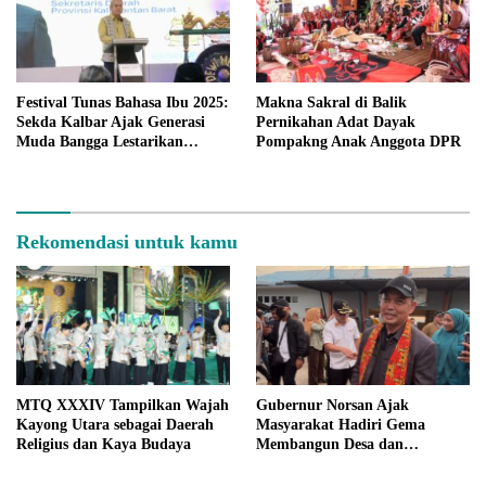
Festival Tunas Bahasa Ibu 2025:
Makna Sakral di Balik
Sekda Kalbar Ajak Generasi
Pernikahan Adat Dayak
Muda Bangga Lestarikan
Pompakng Anak Anggota DPR
Bahasa Daerah
Rekomendasi untuk kamu
MTQ XXXIV Tampilkan Wajah
Gubernur Norsan Ajak
Kayong Utara sebagai Daerah
Masyarakat Hadiri Gema
Religius dan Kaya Budaya
Membangun Desa dan
Meriahkan MTQ Kalbar di
Kayong Utara