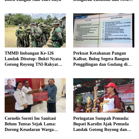
Tenaga Kerja Lokal
TMMD Imbangan Ke-126
Perkuat Ketahanan Pangan
Landak Ditutup: Bukti Nyata
Kalbar, Bulog Segera Bangun
Gotong Royong TNI-Rakyat
Penggilingan dan Gudang di
Pacu Pembangunan Desa
Empat Kabupaten Prioritas
Cornelis Soroti Isu Sanitasi
Peringatan Sumpah Pemuda:
Belum Tuntas Sejak Lama:
Bupati Karolin Ajak Pemuda
Dorong Kesadaran Warga
Landak Gotong Royong dan
Landak Bangun WC dan Kelola
Melek Teknologi