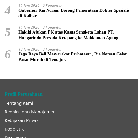
11 Juni 2026
0 Komentar
4
Gubernur Ria Norsan Dorong Pemerataan Dokter Spesialis
di Kalbar
11 Juni 2026
0 Komentar
5
Hakiki Ajukan PK atas Kasus Sengketa Lahan PT.
Hungarindo Persada Ketapang ke Mahkamah Agung
13 Juni 2026
0 Komentar
6
Jaga Daya Beli Masyarakat Perbatasan, Ria Norsan Gelar
Pasar Murah di Temajuk
Profil Perusahaan
Tentang Kami
Redaksi dan Manajemen
Kebijakan Privasi
Kode Etik
Disclaimer