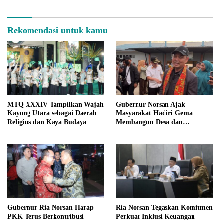
Limbah Rumah Tangga
Rekomendasi untuk kamu
MTQ XXXIV Tampilkan Wajah
Gubernur Norsan Ajak
Kayong Utara sebagai Daerah
Masyarakat Hadiri Gema
Religius dan Kaya Budaya
Membangun Desa dan
Meriahkan MTQ Kalbar di
Kayong Utara
Gubernur Ria Norsan Harap
Ria Norsan Tegaskan Komitmen
PKK Terus Berkontribusi
Perkuat Inklusi Keuangan