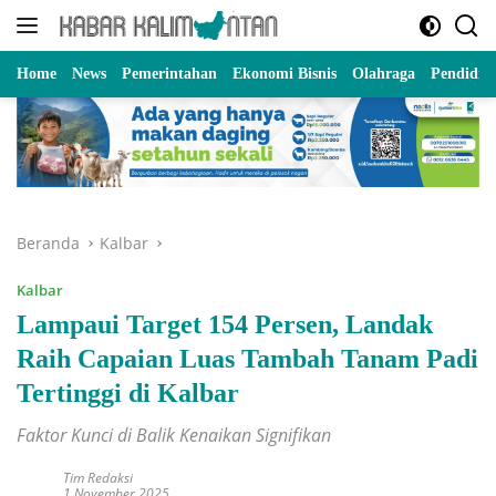
Langsung
ke
konten
Home
News
Pemerintahan
Ekonomi Bisnis
Olahraga
Pendidik
Beranda
Kalbar
Kalbar
Lampaui Target 154 Persen, Landak
Raih Capaian Luas Tambah Tanam Padi
Tertinggi di Kalbar
Faktor Kunci di Balik Kenaikan Signifikan
Tim Redaksi
1 November 2025