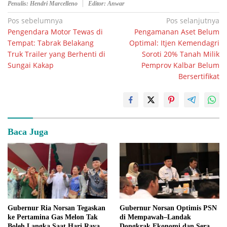
Penulis: Hendri Marcelleno
Editor: Anwar
Navigasi
Pos sebelumnya
Pos selanjutnya
Pengendara Motor Tewas di
Pengamanan Aset Belum
pos
Tempat: Tabrak Belakang
Optimal: Itjen Kemendagri
Truk Trailer yang Berhenti di
Soroti 20% Tanah Milik
Sungai Kakap
Pemprov Kalbar Belum
Bersertifikat
Baca Juga
Gubernur Ria Norsan Tegaskan
Gubernur Norsan Optimis PSN
ke Pertamina Gas Melon Tak
di Mempawah–Landak
Boleh Langka Saat Hari Raya
Dongkrak Ekonomi dan Serap