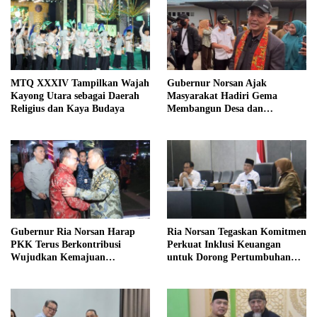
MTQ XXXIV Tampilkan Wajah
Gubernur Norsan Ajak
Kayong Utara sebagai Daerah
Masyarakat Hadiri Gema
Religius dan Kaya Budaya
Membangun Desa dan
Meriahkan MTQ Kalbar di
Kayong Utara
Gubernur Ria Norsan Harap
Ria Norsan Tegaskan Komitmen
PKK Terus Berkontribusi
Perkuat Inklusi Keuangan
Wujudkan Kemajuan
untuk Dorong Pertumbuhan
Kalimantan Barat
Ekonomi Kalbar