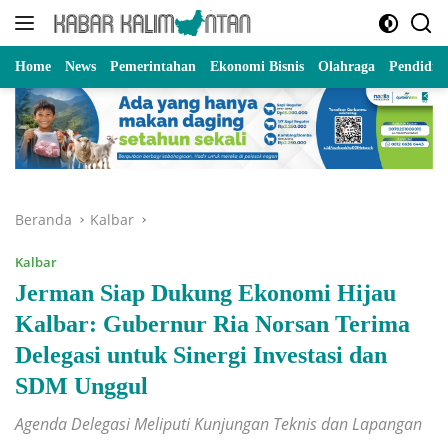
Langsung
ke
konten
Home
News
Pemerintahan
Ekonomi Bisnis
Olahraga
Pendidik
Beranda
Kalbar
Kalbar
Jerman Siap Dukung Ekonomi Hijau
Kalbar: Gubernur Ria Norsan Terima
Delegasi untuk Sinergi Investasi dan
SDM Unggul
Agenda Delegasi Meliputi Kunjungan Teknis dan Lapangan