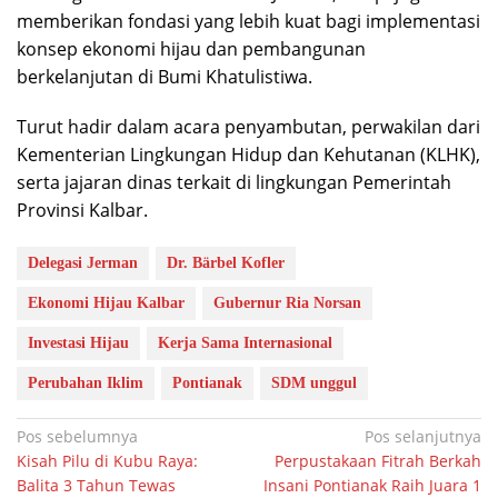
memberikan fondasi yang lebih kuat bagi implementasi
konsep ekonomi hijau dan pembangunan
berkelanjutan di Bumi Khatulistiwa.
Turut hadir dalam acara penyambutan, perwakilan dari
Kementerian Lingkungan Hidup dan Kehutanan (KLHK),
serta jajaran dinas terkait di lingkungan Pemerintah
Provinsi Kalbar.
Delegasi Jerman
Dr. Bärbel Kofler
Ekonomi Hijau Kalbar
Gubernur Ria Norsan
Investasi Hijau
Kerja Sama Internasional
Perubahan Iklim
Pontianak
SDM unggul
Navigasi
Pos sebelumnya
Pos selanjutnya
Kisah Pilu di Kubu Raya:
Perpustakaan Fitrah Berkah
pos
Balita 3 Tahun Tewas
Insani Pontianak Raih Juara 1