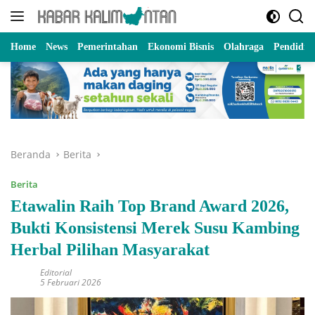
Langsung
ke
konten
Home
News
Pemerintahan
Ekonomi Bisnis
Olahraga
Pendidik
Beranda
Berita
Berita
Etawalin Raih Top Brand Award 2026,
Bukti Konsistensi Merek Susu Kambing
Herbal Pilihan Masyarakat
Editorial
5 Februari 2026