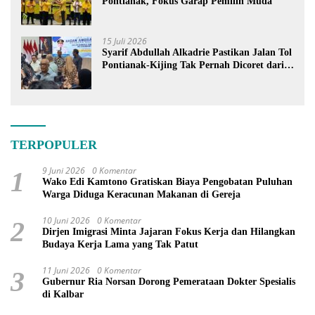
Pontianak, Fokus Garap Pemilih Muda
15 Juli 2026
Syarif Abdullah Alkadrie Pastikan Jalan Tol
Pontianak-Kijing Tak Pernah Dicoret dari
PSN
TERPOPULER
9 Juni 2026
0 Komentar
1
Wako Edi Kamtono Gratiskan Biaya Pengobatan Puluhan
Warga Diduga Keracunan Makanan di Gereja
10 Juni 2026
0 Komentar
2
Dirjen Imigrasi Minta Jajaran Fokus Kerja dan Hilangkan
Budaya Kerja Lama yang Tak Patut
11 Juni 2026
0 Komentar
3
Gubernur Ria Norsan Dorong Pemerataan Dokter Spesialis
di Kalbar