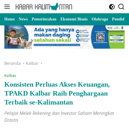
Langsung
ke
konten
Home
News
Pemerintahan
Ekonomi Bisnis
Olahraga
Pendidik
Beranda
Kalbar
Kalbar
Konsisten Perluas Akses Keuangan,
TPAKD Kalbar Raih Penghargaan
Terbaik se-Kalimantan
Pelajar Melek Rekening dan Investor Saham Meningkat
Drastis