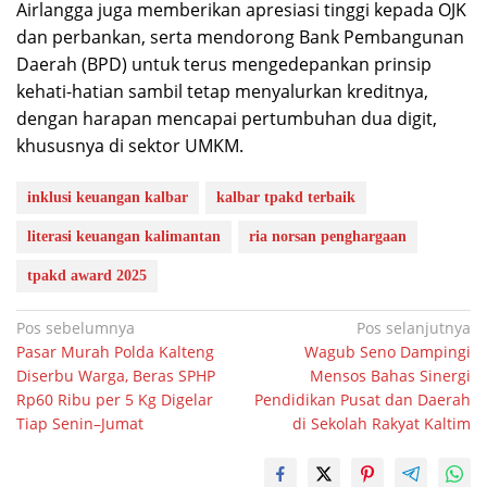
Airlangga juga memberikan apresiasi tinggi kepada OJK
dan perbankan, serta mendorong Bank Pembangunan
Daerah (BPD) untuk terus mengedepankan prinsip
kehati-hatian sambil tetap menyalurkan kreditnya,
dengan harapan mencapai pertumbuhan dua digit,
khususnya di sektor UMKM.
inklusi keuangan kalbar
kalbar tpakd terbaik
literasi keuangan kalimantan
ria norsan penghargaan
tpakd award 2025
Navigasi
Pos sebelumnya
Pos selanjutnya
Pasar Murah Polda Kalteng
Wagub Seno Dampingi
pos
Diserbu Warga, Beras SPHP
Mensos Bahas Sinergi
Rp60 Ribu per 5 Kg Digelar
Pendidikan Pusat dan Daerah
Tiap Senin–Jumat
di Sekolah Rakyat Kaltim