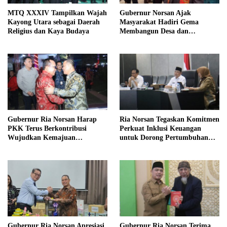
MTQ XXXIV Tampilkan Wajah
Gubernur Norsan Ajak
Kayong Utara sebagai Daerah
Masyarakat Hadiri Gema
Religius dan Kaya Budaya
Membangun Desa dan
Meriahkan MTQ Kalbar di
Kayong Utara
Gubernur Ria Norsan Harap
Ria Norsan Tegaskan Komitmen
PKK Terus Berkontribusi
Perkuat Inklusi Keuangan
Wujudkan Kemajuan
untuk Dorong Pertumbuhan
Kalimantan Barat
Ekonomi Kalbar
Gubernur Ria Norsan Apresiasi
Gubernur Ria Norsan Terima