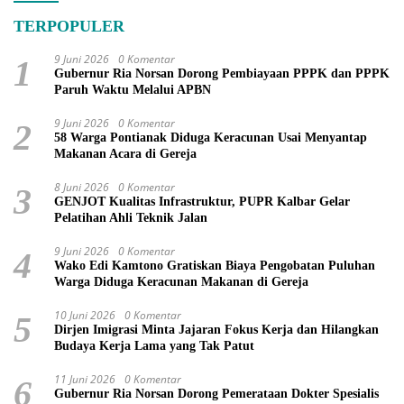
TERPOPULER
9 Juni 2026
0 Komentar
1
Gubernur Ria Norsan Dorong Pembiayaan PPPK dan PPPK
Paruh Waktu Melalui APBN
9 Juni 2026
0 Komentar
2
58 Warga Pontianak Diduga Keracunan Usai Menyantap
Makanan Acara di Gereja
8 Juni 2026
0 Komentar
3
GENJOT Kualitas Infrastruktur, PUPR Kalbar Gelar
Pelatihan Ahli Teknik Jalan
9 Juni 2026
0 Komentar
4
Wako Edi Kamtono Gratiskan Biaya Pengobatan Puluhan
Warga Diduga Keracunan Makanan di Gereja
10 Juni 2026
0 Komentar
5
Dirjen Imigrasi Minta Jajaran Fokus Kerja dan Hilangkan
Budaya Kerja Lama yang Tak Patut
11 Juni 2026
0 Komentar
6
Gubernur Ria Norsan Dorong Pemerataan Dokter Spesialis