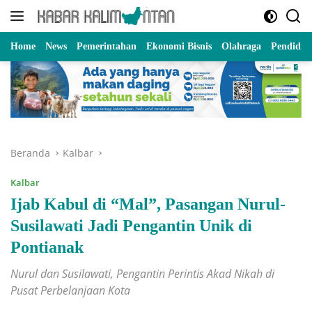
Langsung
ke
konten
Home
News
Pemerintahan
Ekonomi Bisnis
Olahraga
Pendidik
Beranda
Kalbar
Kalbar
Ijab Kabul di “Mal”, Pasangan Nurul-
Susilawati Jadi Pengantin Unik di
Pontianak
Nurul dan Susilawati, Pengantin Perintis Akad Nikah di
Pusat Perbelanjaan Kota