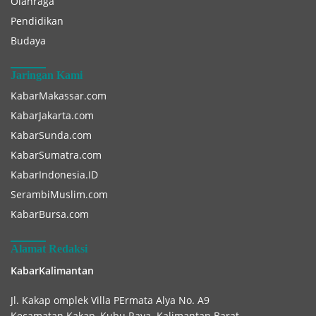
Olahraga
Pendidikan
Budaya
Jaringan Kami
KabarMakassar.com
KabarJakarta.com
KabarSunda.com
KabarSumatra.com
KabarIndonesia.ID
SerambiMuslim.com
KabarBursa.com
Alamat Redaksi
KabarKalimantan
Jl. Kakap omplek Villa PErmata Alya No. A9
Kecamatan Kakap, Kubu Raya. Kalimantan Barat