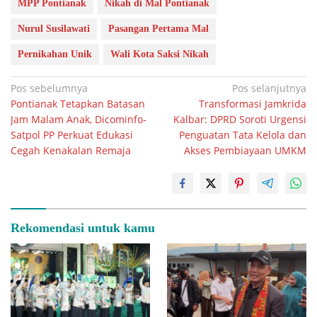
MPP Pontianak
Nikah di Mal Pontianak
Nurul Susilawati
Pasangan Pertama Mal
Pernikahan Unik
Wali Kota Saksi Nikah
Navigasi
Pos sebelumnya
Pos selanjutnya
Pontianak Tetapkan Batasan
Transformasi Jamkrida
pos
Jam Malam Anak, Dicominfo-
Kalbar: DPRD Soroti Urgensi
Satpol PP Perkuat Edukasi
Penguatan Tata Kelola dan
Cegah Kenakalan Remaja
Akses Pembiayaan UMKM
Rekomendasi untuk kamu