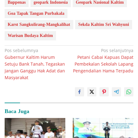
Bappenas
geopark Indonesia
Geopark Nasional Kaltim
Goa Tapak Tangan Purbakala
Karst Sangkulirang-Mangkalihat
Sekda Kaltim Sri Wahyuni
Warisan Budaya Kaltim
Navigasi
Pos sebelumnya
Pos selanjutnya
Gubernur Kaltim Harum
Petani Cabai Kapuas Dapat
pos
Setuju Bank Tanah, Tegaskan
Pembekalan Sekolah Lapang
Jangan Ganggu Hak Adat dan
Pengendalian Hama Terpadu
Masyarakat
Baca Juga