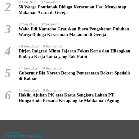
9 Juni 2026
0 Komentar
2
58 Warga Pontianak Diduga Keracunan Usai Menyantap
Makanan Acara di Gereja
9 Juni 2026
0 Komentar
3
Wako Edi Kamtono Gratiskan Biaya Pengobatan Puluhan
Warga Diduga Keracunan Makanan di Gereja
10 Juni 2026
0 Komentar
4
Dirjen Imigrasi Minta Jajaran Fokus Kerja dan Hilangkan
Budaya Kerja Lama yang Tak Patut
11 Juni 2026
0 Komentar
5
Gubernur Ria Norsan Dorong Pemerataan Dokter Spesialis
di Kalbar
11 Juni 2026
0 Komentar
6
Hakiki Ajukan PK atas Kasus Sengketa Lahan PT.
Hungarindo Persada Ketapang ke Mahkamah Agung
Profil Perusahaan