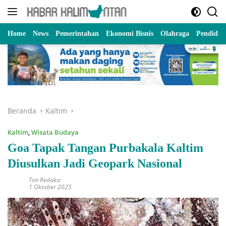
Langsung
ke
konten
Home
News
Pemerintahan
Ekonomi Bisnis
Olahraga
Pendidik
Beranda
Kaltim
Kaltim
,
Wisata Budaya
Goa Tapak Tangan Purbakala Kaltim
Diusulkan Jadi Geopark Nasional
Tim Redaksi
1 Oktober 2025