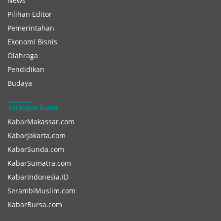
News
Pilihan Editor
Pemerintahan
Ekonomi Bisnis
Olahraga
Pendidikan
Budaya
Jaringan Kami
KabarMakassar.com
KabarJakarta.com
KabarSunda.com
KabarSumatra.com
KabarIndonesia.ID
SerambiMuslim.com
KabarBursa.com