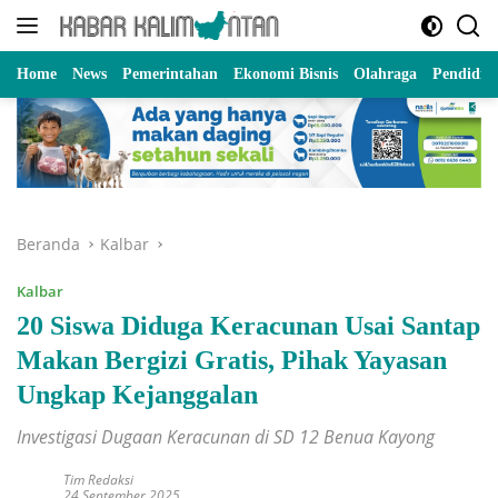
Langsung
ke
konten
Home
News
Pemerintahan
Ekonomi Bisnis
Olahraga
Pendidik
Beranda
Kalbar
Kalbar
20 Siswa Diduga Keracunan Usai Santap
Makan Bergizi Gratis, Pihak Yayasan
Ungkap Kejanggalan
Investigasi Dugaan Keracunan di SD 12 Benua Kayong
Tim Redaksi
24 September 2025