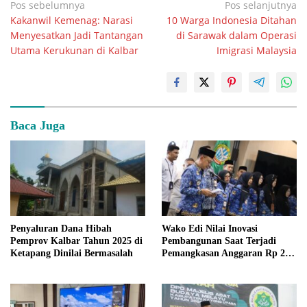
Navigasi
Pos sebelumnya
Pos selanjutnya
Kakanwil Kemenag: Narasi
10 Warga Indonesia Ditahan
pos
Menyesatkan Jadi Tantangan
di Sarawak dalam Operasi
Utama Kerukunan di Kalbar
Imigrasi Malaysia
Baca Juga
Penyaluran Dana Hibah
Wako Edi Nilai Inovasi
Pemprov Kalbar Tahun 2025 di
Pembangunan Saat Terjadi
Ketapang Dinilai Bermasalah
Pemangkasan Anggaran Rp 233
M