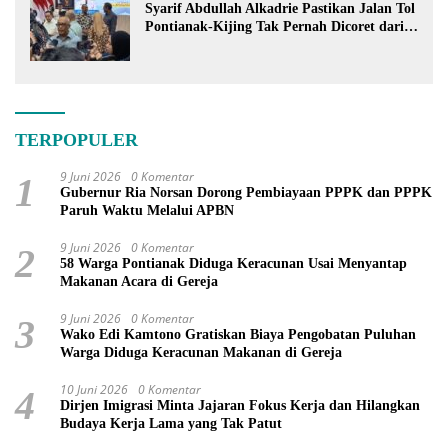
Syarif Abdullah Alkadrie Pastikan Jalan Tol
Pontianak-Kijing Tak Pernah Dicoret dari
PSN
TERPOPULER
9 Juni 2026
0 Komentar
1
Gubernur Ria Norsan Dorong Pembiayaan PPPK dan PPPK
Paruh Waktu Melalui APBN
9 Juni 2026
0 Komentar
2
58 Warga Pontianak Diduga Keracunan Usai Menyantap
Makanan Acara di Gereja
9 Juni 2026
0 Komentar
3
Wako Edi Kamtono Gratiskan Biaya Pengobatan Puluhan
Warga Diduga Keracunan Makanan di Gereja
10 Juni 2026
0 Komentar
4
Dirjen Imigrasi Minta Jajaran Fokus Kerja dan Hilangkan
Budaya Kerja Lama yang Tak Patut