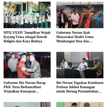
MTQ XXXIV Tampilkan Wajah
Gubernur Norsan Ajak
Kayong Utara sebagai Daerah
Masyarakat Hadiri Gema
Religius dan Kaya Budaya
Membangun Desa dan
Meriahkan MTQ Kalbar di
Kayong Utara
Gubernur Ria Norsan Harap
Ria Norsan Tegaskan Komitmen
PKK Terus Berkontribusi
Perkuat Inklusi Keuangan
Wujudkan Kemajuan
untuk Dorong Pertumbuhan
Kalimantan Barat
Ekonomi Kalbar