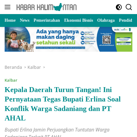
Langsung
ke
konten
Home
News
Pemerintahan
Ekonomi Bisnis
Olahraga
Pendidik
Beranda
Kalbar
Kalbar
Kepala Daerah Turun Tangan! Ini
Pernyataan Tegas Bupati Erlina Soal
Konflik Warga Sadaniang dan PT
AHAL
Bupati Erlina Jamin Perjuangkan Tuntutan Warga
Sadaniang Terkait PT AHAL