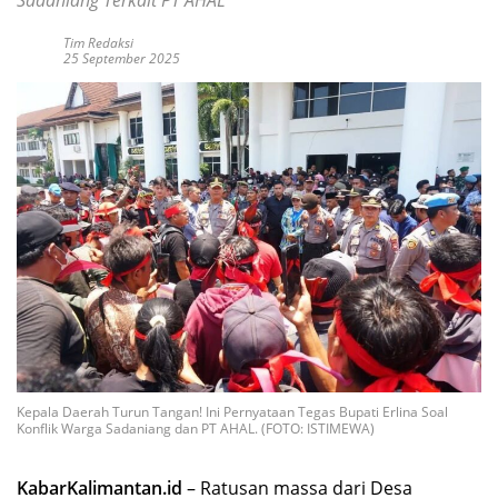
Tim Redaksi
25 September 2025
Kepala Daerah Turun Tangan! Ini Pernyataan Tegas Bupati Erlina Soal
Konflik Warga Sadaniang dan PT AHAL. (FOTO: ISTIMEWA)
KabarKalimantan.id
– Ratusan massa dari Desa