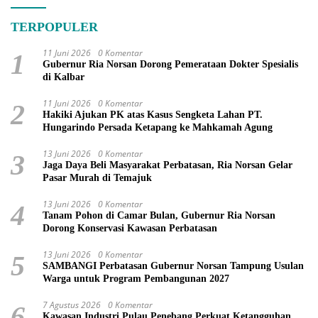
TERPOPULER
11 Juni 2026
0 Komentar
1
Gubernur Ria Norsan Dorong Pemerataan Dokter Spesialis
di Kalbar
11 Juni 2026
0 Komentar
2
Hakiki Ajukan PK atas Kasus Sengketa Lahan PT.
Hungarindo Persada Ketapang ke Mahkamah Agung
13 Juni 2026
0 Komentar
3
Jaga Daya Beli Masyarakat Perbatasan, Ria Norsan Gelar
Pasar Murah di Temajuk
13 Juni 2026
0 Komentar
4
Tanam Pohon di Camar Bulan, Gubernur Ria Norsan
Dorong Konservasi Kawasan Perbatasan
13 Juni 2026
0 Komentar
5
SAMBANGI Perbatasan Gubernur Norsan Tampung Usulan
Warga untuk Program Pembangunan 2027
7 Agustus 2026
0 Komentar
6
Kawasan Industri Pulau Penebang Perkuat Ketangguhan