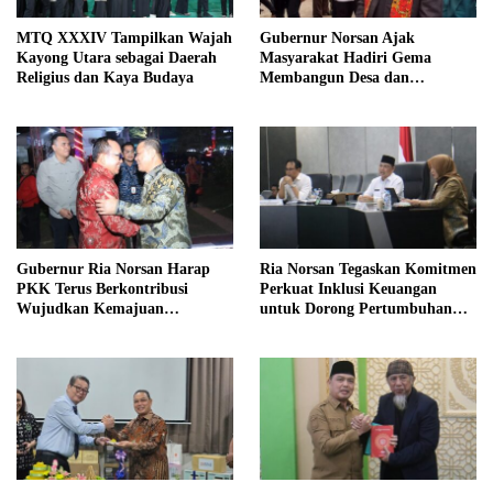
MTQ XXXIV Tampilkan Wajah
Gubernur Norsan Ajak
Kayong Utara sebagai Daerah
Masyarakat Hadiri Gema
Religius dan Kaya Budaya
Membangun Desa dan
Meriahkan MTQ Kalbar di
Kayong Utara
Gubernur Ria Norsan Harap
Ria Norsan Tegaskan Komitmen
PKK Terus Berkontribusi
Perkuat Inklusi Keuangan
Wujudkan Kemajuan
untuk Dorong Pertumbuhan
Kalimantan Barat
Ekonomi Kalbar