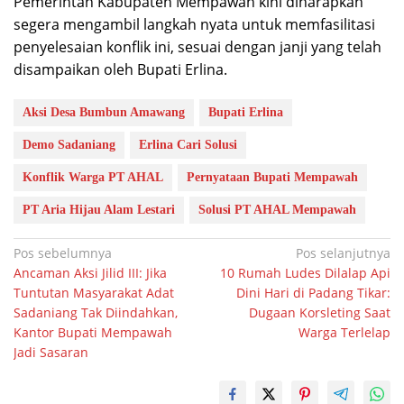
Pemerintah Kabupaten Mempawah kini diharapkan
segera mengambil langkah nyata untuk memfasilitasi
penyelesaian konflik ini, sesuai dengan janji yang telah
disampaikan oleh Bupati Erlina.
Aksi Desa Bumbun Amawang
Bupati Erlina
Demo Sadaniang
Erlina Cari Solusi
Konflik Warga PT AHAL
Pernyataan Bupati Mempawah
PT Aria Hijau Alam Lestari
Solusi PT AHAL Mempawah
Navigasi
Pos sebelumnya
Pos selanjutnya
Ancaman Aksi Jilid III: Jika
10 Rumah Ludes Dilalap Api
pos
Tuntutan Masyarakat Adat
Dini Hari di Padang Tikar:
Sadaniang Tak Diindahkan,
Dugaan Korsleting Saat
Kantor Bupati Mempawah
Warga Terlelap
Jadi Sasaran