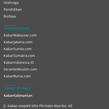
Olahraga
Pendidikan
Budaya
Jaringan Kami
KabarMakassar.com
KabarJakarta.com
KabarSunda.com
KabarSumatra.com
KabarIndonesia.ID
SerambiMuslim.com
KabarBursa.com
Alamat Redaksi
KabarKalimantan
Jl. Kakap omplek Villa PErmata Alya No. A9