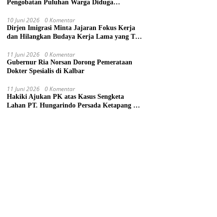
Pengobatan Puluhan Warga Diduga
Keracunan Makanan di Gereja
10 Juni 2026
0 Komentar
Dirjen Imigrasi Minta Jajaran Fokus Kerja
dan Hilangkan Budaya Kerja Lama yang Tak
Patut
11 Juni 2026
0 Komentar
Gubernur Ria Norsan Dorong Pemerataan
Dokter Spesialis di Kalbar
11 Juni 2026
0 Komentar
Hakiki Ajukan PK atas Kasus Sengketa
Lahan PT. Hungarindo Persada Ketapang ke
Mahkamah Agung