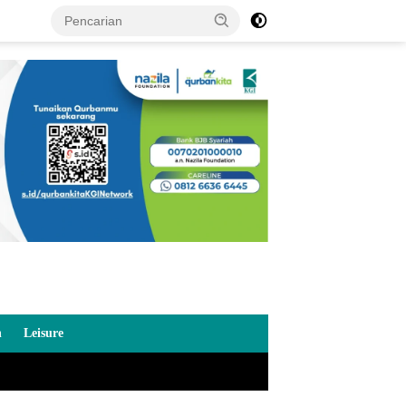
n
Leisure