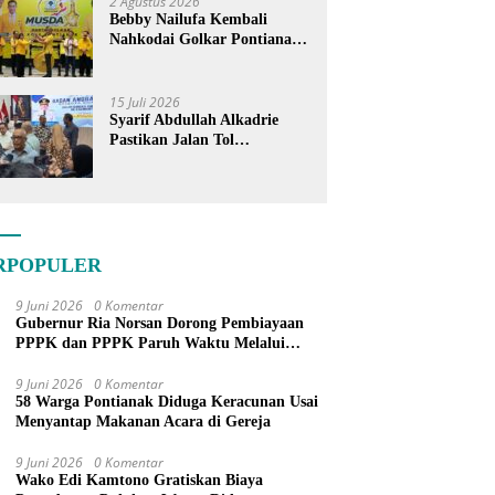
2 Agustus 2026
Bebby Nailufa Kembali
Nahkodai Golkar Pontianak,
Fokus Garap Pemilih Muda
15 Juli 2026
Syarif Abdullah Alkadrie
Pastikan Jalan Tol
Pontianak-Kijing Tak
Pernah Dicoret dari PSN
RPOPULER
9 Juni 2026
0 Komentar
Gubernur Ria Norsan Dorong Pembiayaan
PPPK dan PPPK Paruh Waktu Melalui
APBN
9 Juni 2026
0 Komentar
58 Warga Pontianak Diduga Keracunan Usai
Menyantap Makanan Acara di Gereja
9 Juni 2026
0 Komentar
Wako Edi Kamtono Gratiskan Biaya