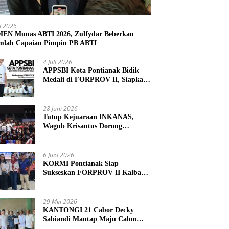
li 2026
N Munas ABTI 2026, Zulfydar Beberkan
mlah Capaian Pimpin PB ABTI
4 Juli 2026
APPSBI Kota Pontianak Bidik
Medali di FORPROV II, Siapkan
Atlet Menuju FORNAS 2027
28 Juni 2026
Tutup Kejuaraan INKANAS,
Wagub Krisantus Dorong
Karateka Kalbar Tingkatkan
Prestasi
6 Juni 2026
KORMI Pontianak Siap
Sukseskan FORPROV II Kalbar
2026 di Singkawang
29 Mei 2026
KANTONGI 21 Cabor Decky
Sabiandi Mantap Maju Calon
Ketua KONI Kayong Utara