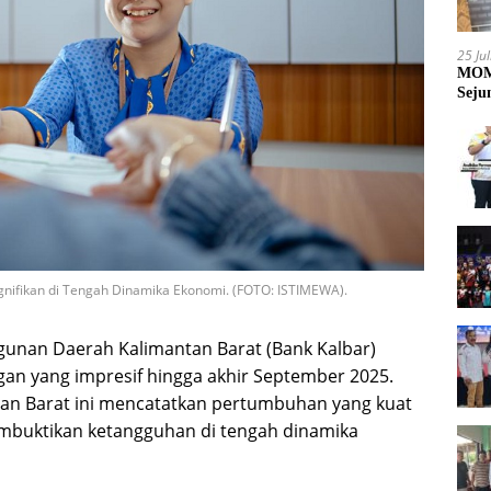
25 Ju
MOME
Seju
gnifikan di Tengah Dinamika Ekonomi. (FOTO: ISTIMEWA).
unan Daerah Kalimantan Barat (Bank Kalbar)
n yang impresif hingga akhir September 2025.
an Barat ini mencatatkan pertumbuhan yang kuat
embuktikan ketangguhan di tengah dinamika