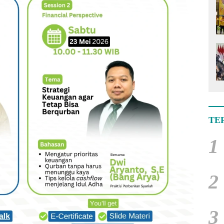
TE
1
2
3