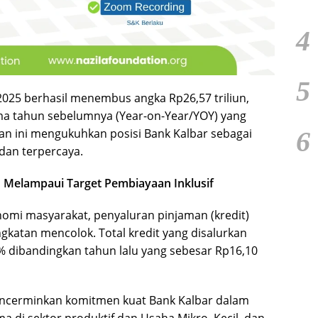
4
5
2025 berhasil menembus angka Rp26,57 triliun,
ma tahun sebelumnya (Year-on-Year/YOY) yang
6
akan ini mengukuhkan posisi Bank Kalbar sebagai
dan terpercaya.
Melampaui Target Pembiayaan Inklusif
omi masyarakat, penyaluran pinjaman (kredit)
gkatan mencolok. Total kredit yang disalurkan
% dibandingkan tahun lalu yang sebesar Rp16,10
encerminkan komitmen kuat Bank Kalbar dalam
 di sektor produktif dan Usaha Mikro, Kecil, dan