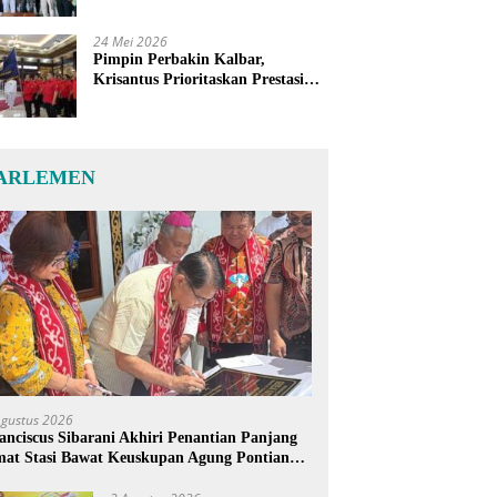
24 Mei 2026
Pimpin Perbakin Kalbar,
Krisantus Prioritaskan Prestasi
Atlet dan Penguatan Sarana
Latihan
ARLEMEN
Agustus 2026
anciscus Sibarani Akhiri Penantian Panjang
at Stasi Bawat Keuskupan Agung Pontianak,
reja Baru Akhirnya Berdiri