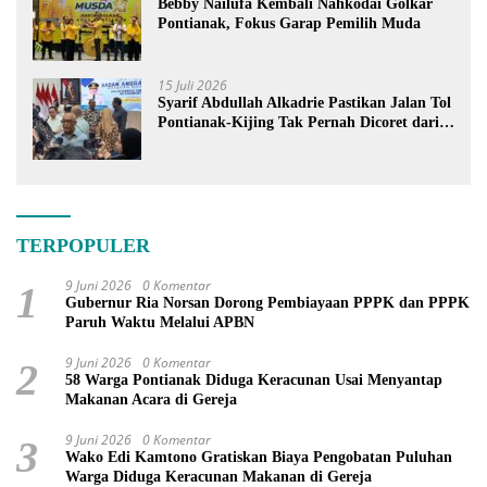
Bebby Nailufa Kembali Nahkodai Golkar
Pontianak, Fokus Garap Pemilih Muda
15 Juli 2026
Syarif Abdullah Alkadrie Pastikan Jalan Tol
Pontianak-Kijing Tak Pernah Dicoret dari
PSN
TERPOPULER
9 Juni 2026
0 Komentar
1
Gubernur Ria Norsan Dorong Pembiayaan PPPK dan PPPK
Paruh Waktu Melalui APBN
9 Juni 2026
0 Komentar
2
58 Warga Pontianak Diduga Keracunan Usai Menyantap
Makanan Acara di Gereja
9 Juni 2026
0 Komentar
3
Wako Edi Kamtono Gratiskan Biaya Pengobatan Puluhan
Warga Diduga Keracunan Makanan di Gereja