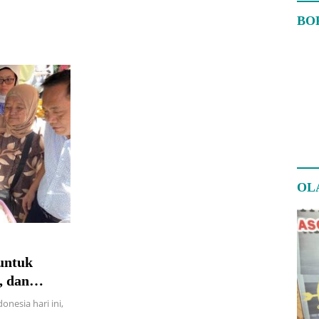
BO
OL
untuk
, dan
nesia hari ini,