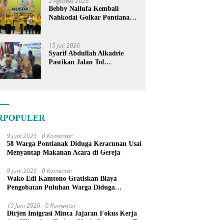
2 Agustus 2026
Bebby Nailufa Kembali
Nahkodai Golkar Pontianak,
Fokus Garap Pemilih Muda
15 Juli 2026
Syarif Abdullah Alkadrie
Pastikan Jalan Tol
Pontianak-Kijing Tak
Pernah Dicoret dari PSN
RPOPULER
9 Juni 2026
0 Komentar
58 Warga Pontianak Diduga Keracunan Usai
Menyantap Makanan Acara di Gereja
9 Juni 2026
0 Komentar
Wako Edi Kamtono Gratiskan Biaya
Pengobatan Puluhan Warga Diduga
Keracunan Makanan di Gereja
10 Juni 2026
0 Komentar
Dirjen Imigrasi Minta Jajaran Fokus Kerja