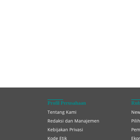
Profil Perusahaan
Rub
Tentang Kami
New
Redaksi dan Manajemen
Pili
Kebijakan Privasi
Pem
Kode Etik
Eko