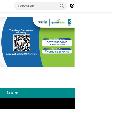
n
Leisure