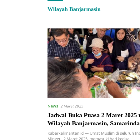
Wilayah Banjarmasin
News
2 Maret 2025
Jadwal Buka Puasa 2 Maret 2025 
Wilayah Banjarmasin, Samarinda
Pontianak
Kabarkalimantan.id — Umat Muslim di seluruh Indo
Minggu, 2 Maret 2025, memasuki hari kedua…