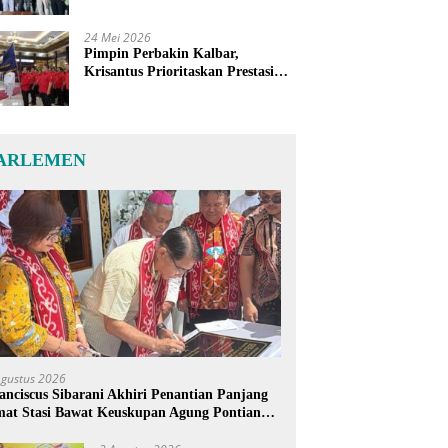
24 Mei 2026
Pimpin Perbakin Kalbar,
Krisantus Prioritaskan Prestasi
Atlet dan Penguatan Sarana
Latihan
ARLEMEN
Agustus 2026
anciscus Sibarani Akhiri Penantian Panjang
at Stasi Bawat Keuskupan Agung Pontianak,
reja Baru Akhirnya Berdiri