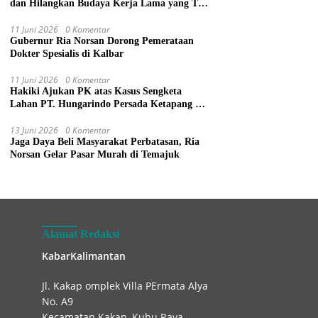
dan Hilangkan Budaya Kerja Lama yang Tak
Patut
11 Juni 2026
0 Komentar
Gubernur Ria Norsan Dorong Pemerataan
Dokter Spesialis di Kalbar
11 Juni 2026
0 Komentar
Hakiki Ajukan PK atas Kasus Sengketa
Lahan PT. Hungarindo Persada Ketapang ke
Mahkamah Agung
13 Juni 2026
0 Komentar
Jaga Daya Beli Masyarakat Perbatasan, Ria
Norsan Gelar Pasar Murah di Temajuk
Alamat Redaksi
KabarKalimantan
Jl. Kakap omplek Villa PErmata Alya
No. A9
Kecamatan Kakap, Kubu Raya.