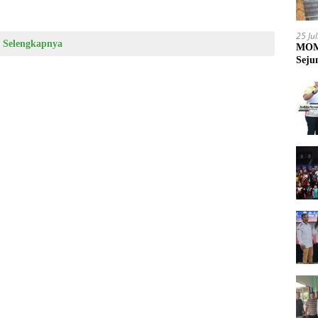
25 Ju
Selengkapnya
MOME
Seju