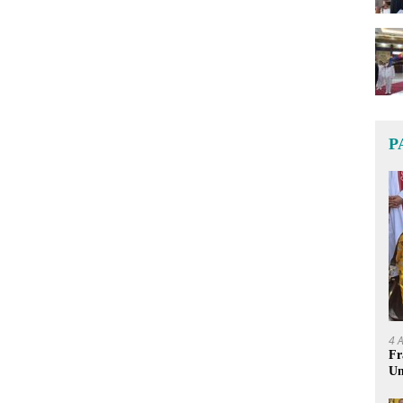
P
4 
Fr
Um
Ge