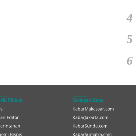
4
5
6
rik Pilihan
Jaringan Kami
s
KabarMakassar.com
han Editor
KabarJakarta.com
erintahan
KabarSunda.com
nomi Bisnis
KabarSumatra.com