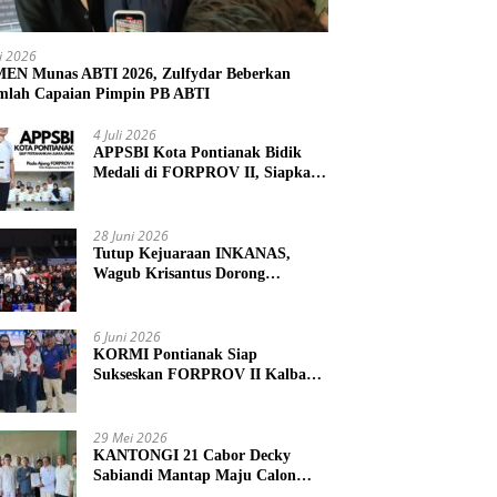
li 2026
N Munas ABTI 2026, Zulfydar Beberkan
mlah Capaian Pimpin PB ABTI
4 Juli 2026
APPSBI Kota Pontianak Bidik
Medali di FORPROV II, Siapkan
Atlet Menuju FORNAS 2027
28 Juni 2026
Tutup Kejuaraan INKANAS,
Wagub Krisantus Dorong
Karateka Kalbar Tingkatkan
Prestasi
6 Juni 2026
KORMI Pontianak Siap
Sukseskan FORPROV II Kalbar
2026 di Singkawang
29 Mei 2026
KANTONGI 21 Cabor Decky
Sabiandi Mantap Maju Calon
Ketua KONI Kayong Utara