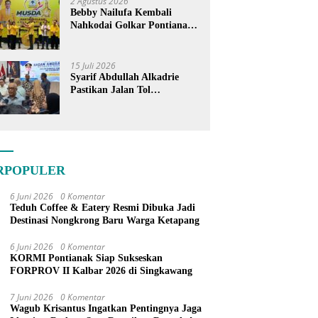
2 Agustus 2026
Bebby Nailufa Kembali
Nahkodai Golkar Pontianak,
Fokus Garap Pemilih Muda
15 Juli 2026
Syarif Abdullah Alkadrie
Pastikan Jalan Tol
Pontianak-Kijing Tak
Pernah Dicoret dari PSN
RPOPULER
6 Juni 2026
0 Komentar
Teduh Coffee & Eatery Resmi Dibuka Jadi
Destinasi Nongkrong Baru Warga Ketapang
6 Juni 2026
0 Komentar
KORMI Pontianak Siap Sukseskan
FORPROV II Kalbar 2026 di Singkawang
7 Juni 2026
0 Komentar
Wagub Krisantus Ingatkan Pentingnya Jaga