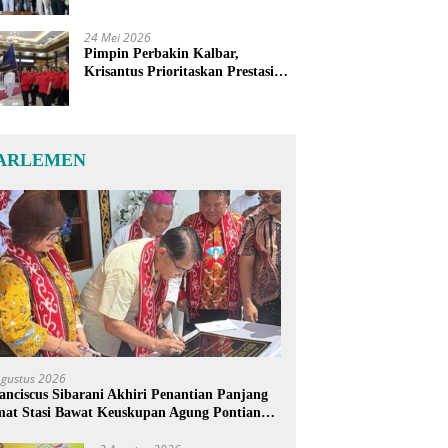
24 Mei 2026
Pimpin Perbakin Kalbar,
Krisantus Prioritaskan Prestasi
Atlet dan Penguatan Sarana
Latihan
ARLEMEN
Agustus 2026
anciscus Sibarani Akhiri Penantian Panjang
at Stasi Bawat Keuskupan Agung Pontianak,
reja Baru Akhirnya Berdiri