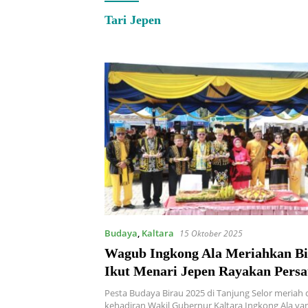
Tari Jepen
Budaya
,
Kaltara
15 Oktober 2025
Wagub Ingkong Ala Meriahkan Bi
Ikut Menari Jepen Rayakan Persa
Bulungan
Pesta Budaya Birau 2025 di Tanjung Selor meriah
kehadiran Wakil Gubernur Kaltara Ingkong Ala ya