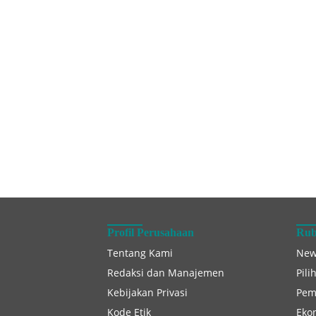
Profil Perusahaan
Rub
Tentang Kami
New
Redaksi dan Manajemen
Pili
Kebijakan Privasi
Pem
Kode Etik
Eko