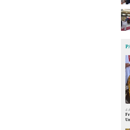
P
4 
Fr
Um
Ge