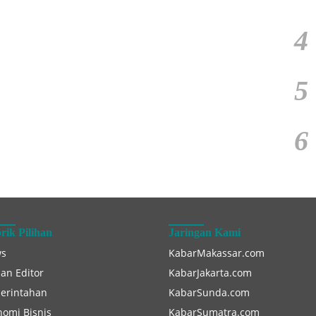
4
5
6
rik Pilihan
Jaringan Kami
s
KabarMakassar.com
han Editor
KabarJakarta.com
erintahan
KabarSunda.com
nomi Bisnis
KabarSumatra.com