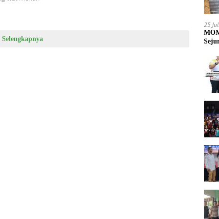
25 Ju
MOME
Selengkapnya
Seju