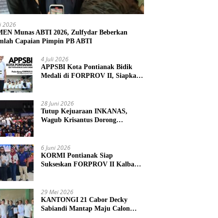
li 2026
N Munas ABTI 2026, Zulfydar Beberkan
mlah Capaian Pimpin PB ABTI
4 Juli 2026
APPSBI Kota Pontianak Bidik
Medali di FORPROV II, Siapkan
Atlet Menuju FORNAS 2027
28 Juni 2026
Tutup Kejuaraan INKANAS,
Wagub Krisantus Dorong
Karateka Kalbar Tingkatkan
Prestasi
6 Juni 2026
KORMI Pontianak Siap
Sukseskan FORPROV II Kalbar
2026 di Singkawang
29 Mei 2026
KANTONGI 21 Cabor Decky
Sabiandi Mantap Maju Calon
Ketua KONI Kayong Utara