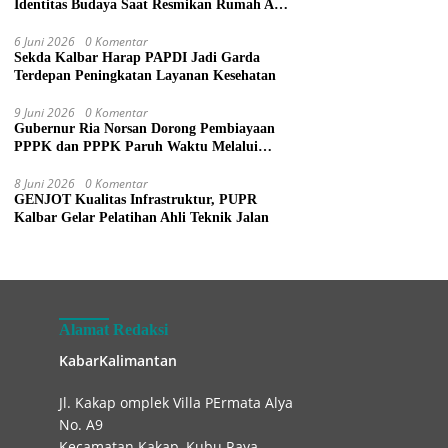
Identitas Budaya Saat Resmikan Rumah Adat
Dayak di Sanggau
6 Juni 2026
0 Komentar
Sekda Kalbar Harap PAPDI Jadi Garda
Terdepan Peningkatan Layanan Kesehatan
9 Juni 2026
0 Komentar
Gubernur Ria Norsan Dorong Pembiayaan
PPPK dan PPPK Paruh Waktu Melalui
APBN
8 Juni 2026
0 Komentar
GENJOT Kualitas Infrastruktur, PUPR
Kalbar Gelar Pelatihan Ahli Teknik Jalan
Alamat Redaksi
KabarKalimantan
Jl. Kakap omplek Villa PErmata Alya
No. A9
Kecamatan Kakap, Kubu Raya.