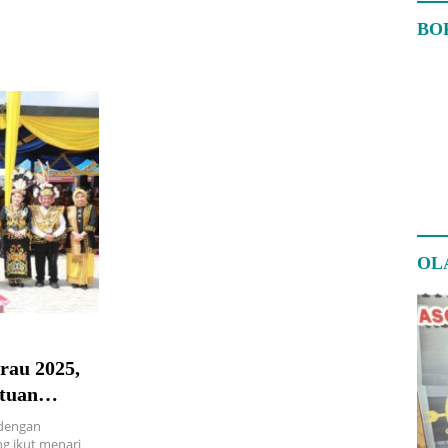
BO
OL
rau 2025,
tuan
 dengan
ng ikut menari