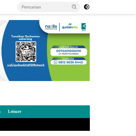
n
Leisure