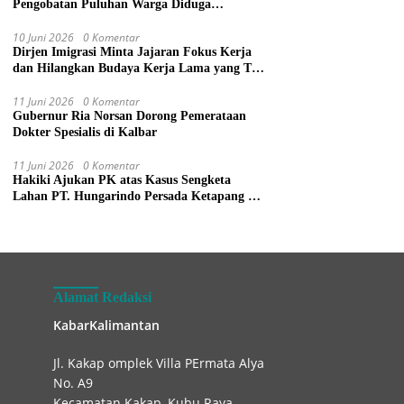
Pengobatan Puluhan Warga Diduga
Keracunan Makanan di Gereja
10 Juni 2026
0 Komentar
Dirjen Imigrasi Minta Jajaran Fokus Kerja
dan Hilangkan Budaya Kerja Lama yang Tak
Patut
11 Juni 2026
0 Komentar
Gubernur Ria Norsan Dorong Pemerataan
Dokter Spesialis di Kalbar
11 Juni 2026
0 Komentar
Hakiki Ajukan PK atas Kasus Sengketa
Lahan PT. Hungarindo Persada Ketapang ke
Mahkamah Agung
Alamat Redaksi
KabarKalimantan
Jl. Kakap omplek Villa PErmata Alya
No. A9
Kecamatan Kakap, Kubu Raya.