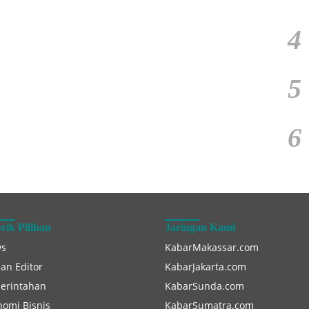
4
5
6
rik Pilihan
Jaringan Kami
s
KabarMakassar.com
han Editor
KabarJakarta.com
erintahan
KabarSunda.com
nomi Bisnis
KabarSumatra.com