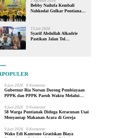
2 Agustus 2026
Bebby Nailufa Kembali
Nahkodai Golkar Pontianak,
Fokus Garap Pemilih Muda
15 Juli 2026
Syarif Abdullah Alkadrie
Pastikan Jalan Tol
Pontianak-Kijing Tak
Pernah Dicoret dari PSN
RPOPULER
9 Juni 2026
0 Komentar
Gubernur Ria Norsan Dorong Pembiayaan
PPPK dan PPPK Paruh Waktu Melalui
APBN
9 Juni 2026
0 Komentar
58 Warga Pontianak Diduga Keracunan Usai
Menyantap Makanan Acara di Gereja
9 Juni 2026
0 Komentar
Wako Edi Kamtono Gratiskan Biaya