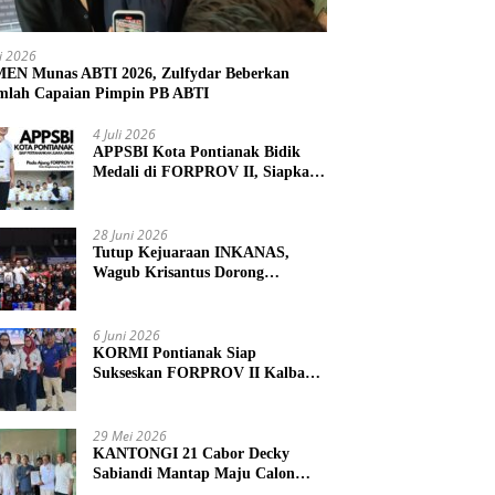
li 2026
N Munas ABTI 2026, Zulfydar Beberkan
mlah Capaian Pimpin PB ABTI
4 Juli 2026
APPSBI Kota Pontianak Bidik
Medali di FORPROV II, Siapkan
Atlet Menuju FORNAS 2027
28 Juni 2026
Tutup Kejuaraan INKANAS,
Wagub Krisantus Dorong
Karateka Kalbar Tingkatkan
Prestasi
6 Juni 2026
KORMI Pontianak Siap
Sukseskan FORPROV II Kalbar
2026 di Singkawang
29 Mei 2026
KANTONGI 21 Cabor Decky
Sabiandi Mantap Maju Calon
Ketua KONI Kayong Utara