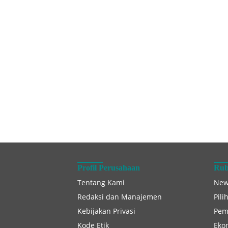
Profil Perusahaan
Rub
Tentang Kami
New
Redaksi dan Manajemen
Pili
Kebijakan Privasi
Pem
Kode Etik
Eko