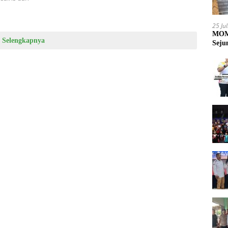
25 Ju
MOME
Selengkapnya
Seju