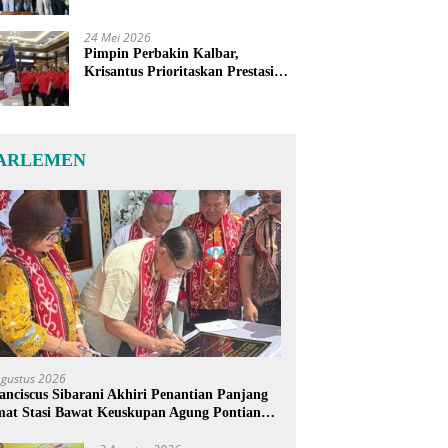
24 Mei 2026
Pimpin Perbakin Kalbar,
Krisantus Prioritaskan Prestasi
Atlet dan Penguatan Sarana
Latihan
ARLEMEN
Agustus 2026
anciscus Sibarani Akhiri Penantian Panjang
at Stasi Bawat Keuskupan Agung Pontianak,
reja Baru Akhirnya Berdiri