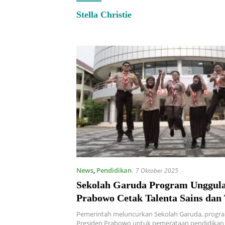
Stella Christie
News
,
Pendidikan
7 Oktober 2025
Sekolah Garuda Program Unggula
Prabowo Cetak Talenta Sains dan 
di Seluruh Pelosok Negeri
Pemerintah meluncurkan Sekolah Garuda, progr
Presiden Prabowo untuk pemerataan pendidikan 