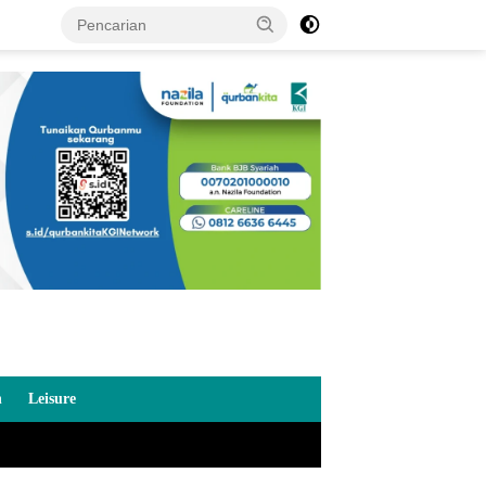
n
Leisure