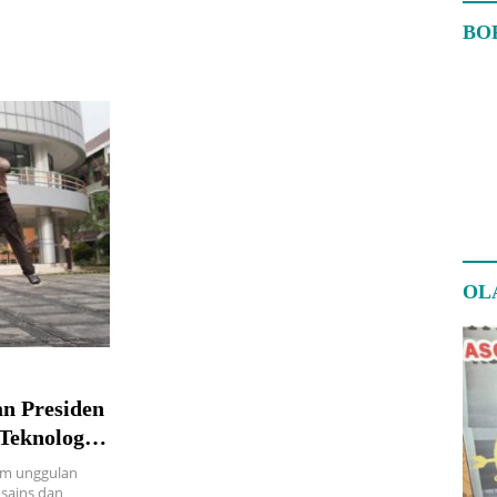
BO
OL
n Presiden
Teknologi
am unggulan
sains dan