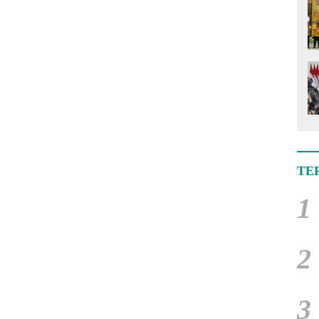
TE
1
2
3