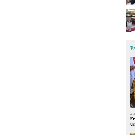
P
4 
Fr
Um
Ge