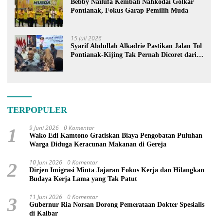
Bebby Nailufa Kembali Nahkodai Golkar
Pontianak, Fokus Garap Pemilih Muda
15 Juli 2026
Syarif Abdullah Alkadrie Pastikan Jalan Tol
Pontianak-Kijing Tak Pernah Dicoret dari
PSN
TERPOPULER
9 Juni 2026
0 Komentar
1
Wako Edi Kamtono Gratiskan Biaya Pengobatan Puluhan
Warga Diduga Keracunan Makanan di Gereja
10 Juni 2026
0 Komentar
2
Dirjen Imigrasi Minta Jajaran Fokus Kerja dan Hilangkan
Budaya Kerja Lama yang Tak Patut
11 Juni 2026
0 Komentar
3
Gubernur Ria Norsan Dorong Pemerataan Dokter Spesialis
di Kalbar