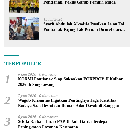
Pontianak, Fokus Garap Pemilih Muda
15 Juli 2026
Syarif Abdullah Alkadrie Pastikan Jalan Tol
Pontianak-Kijing Tak Pernah Dicoret dari
PSN
TERPOPULER
6 Juni 2026
0 Komentar
1
KORMI Pontianak Siap Sukseskan FORPROV II Kalbar
2026 di Singkawang
7 Juni 2026
0 Komentar
2
Wagub Krisantus Ingatkan Pentingnya Jaga Identitas
Budaya Saat Resmikan Rumah Adat Dayak di Sanggau
6 Juni 2026
0 Komentar
3
Sekda Kalbar Harap PAPDI Jadi Garda Terdepan
Peningkatan Layanan Kesehatan