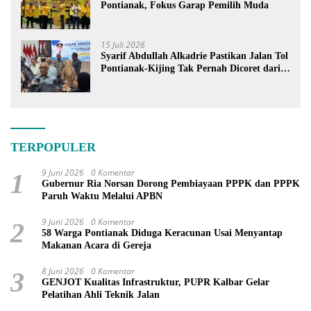
Pontianak, Fokus Garap Pemilih Muda
15 Juli 2026
Syarif Abdullah Alkadrie Pastikan Jalan Tol
Pontianak-Kijing Tak Pernah Dicoret dari
PSN
TERPOPULER
9 Juni 2026
0 Komentar
1
Gubernur Ria Norsan Dorong Pembiayaan PPPK dan PPPK
Paruh Waktu Melalui APBN
9 Juni 2026
0 Komentar
2
58 Warga Pontianak Diduga Keracunan Usai Menyantap
Makanan Acara di Gereja
8 Juni 2026
0 Komentar
3
GENJOT Kualitas Infrastruktur, PUPR Kalbar Gelar
Pelatihan Ahli Teknik Jalan