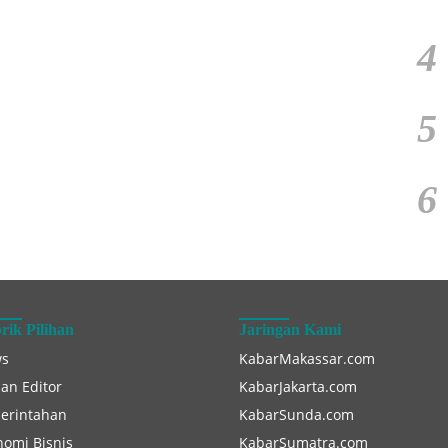
4
5
6
rik Pilihan
Jaringan Kami
s
KabarMakassar.com
han Editor
KabarJakarta.com
erintahan
KabarSunda.com
nomi Bisnis
KabarSumatra.com