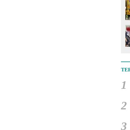
TE
1
2
3