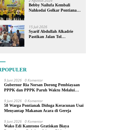
2 Agustus 2026
Bebby Nailufa Kembali
Nahkodai Golkar Pontianak,
Fokus Garap Pemilih Muda
15 Juli 2026
Syarif Abdullah Alkadrie
Pastikan Jalan Tol
Pontianak-Kijing Tak
Pernah Dicoret dari PSN
RPOPULER
9 Juni 2026
0 Komentar
Gubernur Ria Norsan Dorong Pembiayaan
PPPK dan PPPK Paruh Waktu Melalui
APBN
9 Juni 2026
0 Komentar
58 Warga Pontianak Diduga Keracunan Usai
Menyantap Makanan Acara di Gereja
9 Juni 2026
0 Komentar
Wako Edi Kamtono Gratiskan Biaya