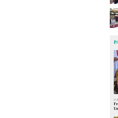
P
4 
Fr
Um
Ge