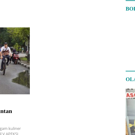
BO
OL
ntan
gam kuliner
l V APEKSI