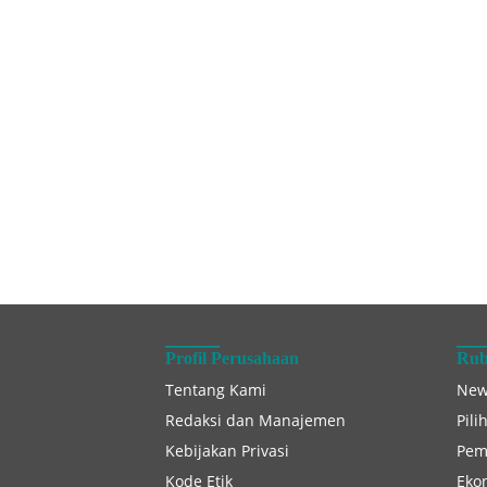
Profil Perusahaan
Rub
Tentang Kami
New
Redaksi dan Manajemen
Pili
Kebijakan Privasi
Pem
Kode Etik
Eko