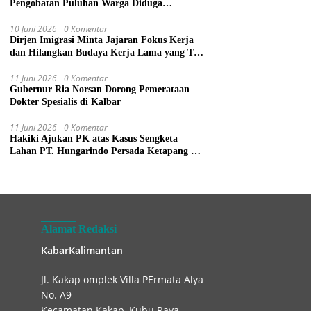
Pengobatan Puluhan Warga Diduga
Keracunan Makanan di Gereja
10 Juni 2026
0 Komentar
Dirjen Imigrasi Minta Jajaran Fokus Kerja
dan Hilangkan Budaya Kerja Lama yang Tak
Patut
11 Juni 2026
0 Komentar
Gubernur Ria Norsan Dorong Pemerataan
Dokter Spesialis di Kalbar
11 Juni 2026
0 Komentar
Hakiki Ajukan PK atas Kasus Sengketa
Lahan PT. Hungarindo Persada Ketapang ke
Mahkamah Agung
Alamat Redaksi
KabarKalimantan
Jl. Kakap omplek Villa PErmata Alya
No. A9
Kecamatan Kakap, Kubu Raya.