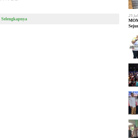
25 Ju
Selengkapnya
MOME
Seju