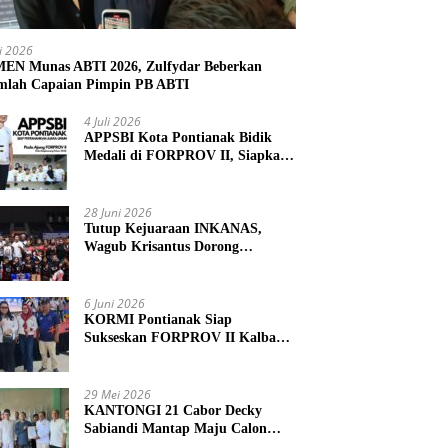
li 2026
N Munas ABTI 2026, Zulfydar Beberkan
mlah Capaian Pimpin PB ABTI
4 Juli 2026
APPSBI Kota Pontianak Bidik
Medali di FORPROV II, Siapkan
Atlet Menuju FORNAS 2027
28 Juni 2026
Tutup Kejuaraan INKANAS,
Wagub Krisantus Dorong
Karateka Kalbar Tingkatkan
Prestasi
6 Juni 2026
KORMI Pontianak Siap
Sukseskan FORPROV II Kalbar
2026 di Singkawang
29 Mei 2026
KANTONGI 21 Cabor Decky
Sabiandi Mantap Maju Calon
Ketua KONI Kayong Utara