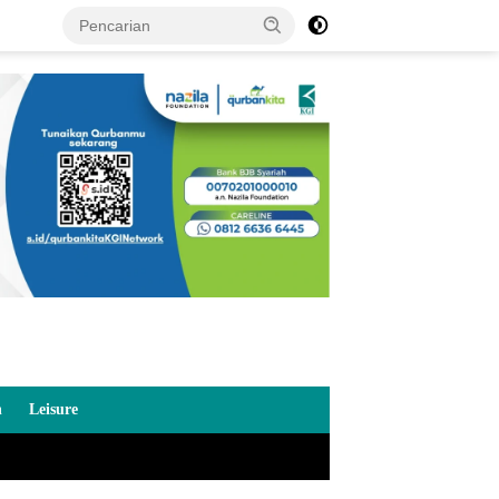
n
Leisure