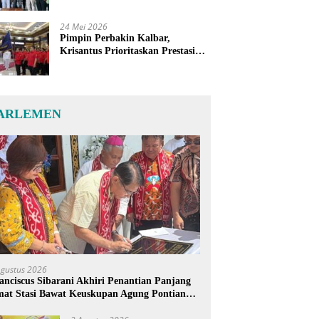
24 Mei 2026
Pimpin Perbakin Kalbar,
Krisantus Prioritaskan Prestasi
Atlet dan Penguatan Sarana
Latihan
ARLEMEN
Agustus 2026
anciscus Sibarani Akhiri Penantian Panjang
at Stasi Bawat Keuskupan Agung Pontianak,
reja Baru Akhirnya Berdiri