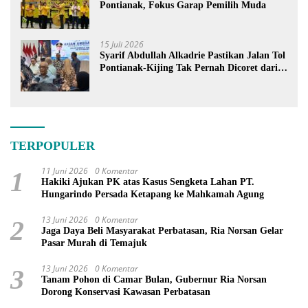
Pontianak, Fokus Garap Pemilih Muda
15 Juli 2026
Syarif Abdullah Alkadrie Pastikan Jalan Tol
Pontianak-Kijing Tak Pernah Dicoret dari
PSN
TERPOPULER
11 Juni 2026
0 Komentar
1
Hakiki Ajukan PK atas Kasus Sengketa Lahan PT.
Hungarindo Persada Ketapang ke Mahkamah Agung
13 Juni 2026
0 Komentar
2
Jaga Daya Beli Masyarakat Perbatasan, Ria Norsan Gelar
Pasar Murah di Temajuk
13 Juni 2026
0 Komentar
3
Tanam Pohon di Camar Bulan, Gubernur Ria Norsan
Dorong Konservasi Kawasan Perbatasan