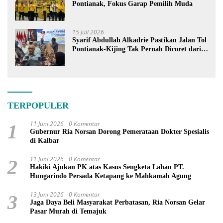
Pontianak, Fokus Garap Pemilih Muda
15 Juli 2026
Syarif Abdullah Alkadrie Pastikan Jalan Tol
Pontianak-Kijing Tak Pernah Dicoret dari
PSN
TERPOPULER
11 Juni 2026
0 Komentar
1
Gubernur Ria Norsan Dorong Pemerataan Dokter Spesialis
di Kalbar
11 Juni 2026
0 Komentar
2
Hakiki Ajukan PK atas Kasus Sengketa Lahan PT.
Hungarindo Persada Ketapang ke Mahkamah Agung
13 Juni 2026
0 Komentar
3
Jaga Daya Beli Masyarakat Perbatasan, Ria Norsan Gelar
Pasar Murah di Temajuk