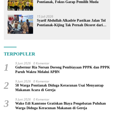
Pontianak, Fokus Garap Pemilih Muda
15 Juli 2026
Syarif Abdullah Alkadrie Pastikan Jalan Tol
Pontianak-Kijing Tak Pernah Dicoret dari
PSN
TERPOPULER
9 Juni 2026
0 Komentar
1
Gubernur Ria Norsan Dorong Pembiayaan PPPK dan PPPK
Paruh Waktu Melalui APBN
9 Juni 2026
0 Komentar
2
58 Warga Pontianak Diduga Keracunan Usai Menyantap
Makanan Acara di Gereja
9 Juni 2026
0 Komentar
3
Wako Edi Kamtono Gratiskan Biaya Pengobatan Puluhan
Warga Diduga Keracunan Makanan di Gereja