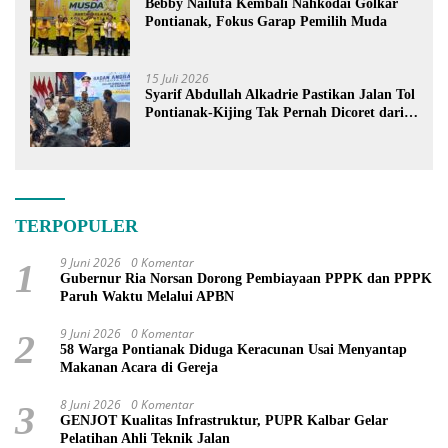
Bebby Nailufa Kembali Nahkodai Golkar
Pontianak, Fokus Garap Pemilih Muda
15 Juli 2026
Syarif Abdullah Alkadrie Pastikan Jalan Tol
Pontianak-Kijing Tak Pernah Dicoret dari
PSN
TERPOPULER
9 Juni 2026
0 Komentar
1
Gubernur Ria Norsan Dorong Pembiayaan PPPK dan PPPK
Paruh Waktu Melalui APBN
9 Juni 2026
0 Komentar
2
58 Warga Pontianak Diduga Keracunan Usai Menyantap
Makanan Acara di Gereja
8 Juni 2026
0 Komentar
3
GENJOT Kualitas Infrastruktur, PUPR Kalbar Gelar
Pelatihan Ahli Teknik Jalan