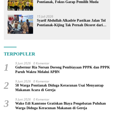
Pontianak, Fokus Garap Pemilih Muda
15 Juli 2026
Syarif Abdullah Alkadrie Pastikan Jalan Tol
Pontianak-Kijing Tak Pernah Dicoret dari
PSN
TERPOPULER
9 Juni 2026
0 Komentar
1
Gubernur Ria Norsan Dorong Pembiayaan PPPK dan PPPK
Paruh Waktu Melalui APBN
9 Juni 2026
0 Komentar
2
58 Warga Pontianak Diduga Keracunan Usai Menyantap
Makanan Acara di Gereja
9 Juni 2026
0 Komentar
3
Wako Edi Kamtono Gratiskan Biaya Pengobatan Puluhan
Warga Diduga Keracunan Makanan di Gereja