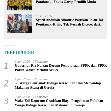
Pontianak, Fokus Garap Pemilih Muda
15 Juli 2026
Syarif Abdullah Alkadrie Pastikan Jalan Tol
Pontianak-Kijing Tak Pernah Dicoret dari
PSN
TERPOPULER
9 Juni 2026
0 Komentar
1
Gubernur Ria Norsan Dorong Pembiayaan PPPK dan PPPK
Paruh Waktu Melalui APBN
9 Juni 2026
0 Komentar
2
58 Warga Pontianak Diduga Keracunan Usai Menyantap
Makanan Acara di Gereja
9 Juni 2026
0 Komentar
3
Wako Edi Kamtono Gratiskan Biaya Pengobatan Puluhan
Warga Diduga Keracunan Makanan di Gereja