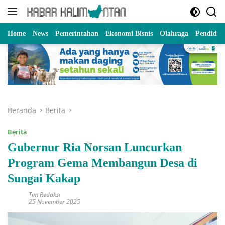
Langsung
ke
konten
Home
News
Pemerintahan
Ekonomi Bisnis
Olahraga
Pendidik
Beranda
Berita
Berita
Gubernur Ria Norsan Luncurkan
Program Gema Membangun Desa di
Sungai Kakap
Tim Redaksi
25 November 2025