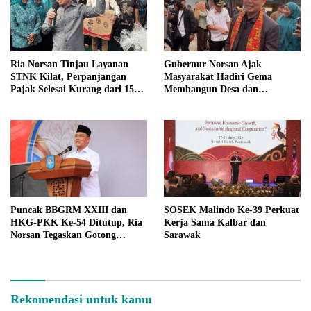
Ria Norsan Tinjau Layanan
Gubernur Norsan Ajak
STNK Kilat, Perpanjangan
Masyarakat Hadiri Gema
Pajak Selesai Kurang dari 15
Membangun Desa dan
Menit
Meriahkan MTQ Kalbar di
Kayong Utara
Puncak BBGRM XXIII dan
SOSEK Malindo Ke-39 Perkuat
HKG-PKK Ke-54 Ditutup, Ria
Kerja Sama Kalbar dan
Norsan Tegaskan Gotong
Sarawak
Royong Fondasi Pembangunan
Rekomendasi untuk kamu