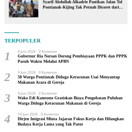
Syarif Abdullah Alkadrie Pastikan Jalan Tol
Pontianak-Kijing Tak Pernah Dicoret dari
PSN
TERPOPULER
9 Juni 2026
0 Komentar
1
Gubernur Ria Norsan Dorong Pembiayaan PPPK dan PPPK
Paruh Waktu Melalui APBN
9 Juni 2026
0 Komentar
2
58 Warga Pontianak Diduga Keracunan Usai Menyantap
Makanan Acara di Gereja
9 Juni 2026
0 Komentar
3
Wako Edi Kamtono Gratiskan Biaya Pengobatan Puluhan
Warga Diduga Keracunan Makanan di Gereja
10 Juni 2026
0 Komentar
4
Dirjen Imigrasi Minta Jajaran Fokus Kerja dan Hilangkan
Budaya Kerja Lama yang Tak Patut