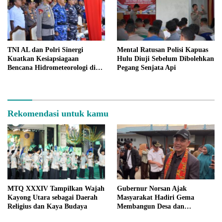
TNI AL dan Polri Sinergi
Mental Ratusan Polisi Kapuas
Kuatkan Kesiapsiagaan
Hulu Diuji Sebelum Dibolehkan
Bencana Hidrometeorologi di
Pegang Senjata Api
Kalbar 2025
Rekomendasi untuk kamu
MTQ XXXIV Tampilkan Wajah
Gubernur Norsan Ajak
Kayong Utara sebagai Daerah
Masyarakat Hadiri Gema
Religius dan Kaya Budaya
Membangun Desa dan
Meriahkan MTQ Kalbar di