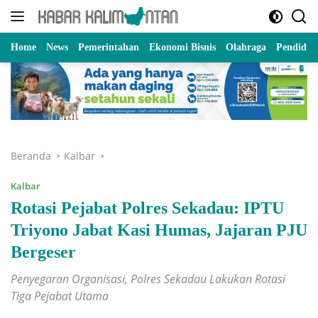
Langsung
ke
konten
Home
News
Pemerintahan
Ekonomi Bisnis
Olahraga
Pendidik
Beranda
Kalbar
Kalbar
Rotasi Pejabat Polres Sekadau: IPTU
Triyono Jabat Kasi Humas, Jajaran PJU
Bergeser
Penyegaran Organisasi, Polres Sekadau Lakukan Rotasi
Tiga Pejabat Utama