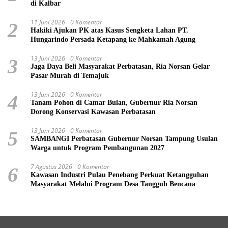
di Kalbar
11 Juni 2026
0 Komentar
2
Hakiki Ajukan PK atas Kasus Sengketa Lahan PT.
Hungarindo Persada Ketapang ke Mahkamah Agung
13 Juni 2026
0 Komentar
3
Jaga Daya Beli Masyarakat Perbatasan, Ria Norsan Gelar
Pasar Murah di Temajuk
13 Juni 2026
0 Komentar
4
Tanam Pohon di Camar Bulan, Gubernur Ria Norsan
Dorong Konservasi Kawasan Perbatasan
13 Juni 2026
0 Komentar
5
SAMBANGI Perbatasan Gubernur Norsan Tampung Usulan
Warga untuk Program Pembangunan 2027
7 Agustus 2026
0 Komentar
6
Kawasan Industri Pulau Penebang Perkuat Ketangguhan
Masyarakat Melalui Program Desa Tangguh Bencana