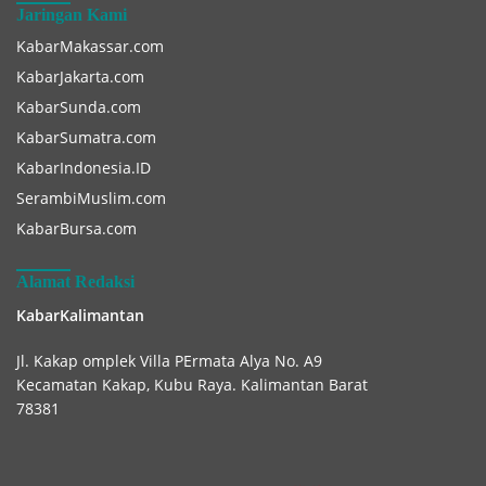
Jaringan Kami
KabarMakassar.com
KabarJakarta.com
KabarSunda.com
KabarSumatra.com
KabarIndonesia.ID
SerambiMuslim.com
KabarBursa.com
Alamat Redaksi
KabarKalimantan
Jl. Kakap omplek Villa PErmata Alya No. A9
Kecamatan Kakap, Kubu Raya. Kalimantan Barat
78381