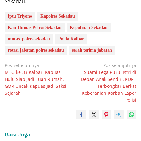
Sekadau.
Iptu Triyono
Kapolres Sekadau
Kasi Humas Polres Sekadau
Kepolisian Sekadau
mutasi polres sekadau
Polda Kalbar
rotasi jabatan polres sekadau
serah terima jabatan
Navigasi
Pos sebelumnya
Pos selanjutnya
MTQ ke-33 Kalbar: Kapuas
Suami Tega Pukul Istri di
pos
Hulu Siap Jadi Tuan Rumah,
Depan Anak Sendiri, KDRT
GOR Uncak Kapuas Jadi Saksi
Terbongkar Berkat
Sejarah
Keberanian Korban Lapor
Polisi
Baca Juga