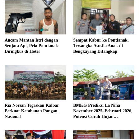
Ancam Mantan Istri dengan
Sempat Kabur ke Pontianak,
Senjata Api, Pria Pontianak
Tersangka Asusila Anak di
Diringkus di Hotel
Bengkayang Ditangkap
Ria Norsan Tegaskan Kalbar
BMKG Prediksi La Niña
Perkuat Ketahanan Pangan
November 2025–Februari 2026,
Nasional
Potensi Curah Hujan
Meningkat di Kalimantan dan
Jawa, Kalbar Gelar Apel Siaga
Bencana