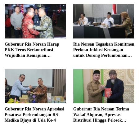
Kayong Utara
Gubernur Ria Norsan Harap
Ria Norsan Tegaskan Komitmen
PKK Terus Berkontribusi
Perkuat Inklusi Keuangan
Wujudkan Kemajuan
untuk Dorong Pertumbuhan
Kalimantan Barat
Ekonomi Kalbar
Gubernur Ria Norsan Apresiasi
Gubernur Ria Norsan Terima
Pesatnya Perkembangan RS
Wakaf Alquran, Apresiasi
Medika Djaya di Usia Ke-4
Distribusi Hingga Pelosok
Kalbar