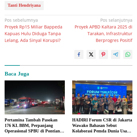
Tanti Hendriyana
Navigasi
Pos sebelumnya
Pos selanjutnya
Proyek Rp15 Miliar Bappeda
Proyek APBD Kaltara 2025 di
pos
Kapuas Hulu Diduga Tanpa
Tarakan, Infrastruktur
Lelang, Ada Sinyal Korupsi?
Berprogres Positif
Baca Juga
Pertamina Tambah Pasokan
HADIRI Forum CSR di Jakarta
176 KL BBM, Perpanjang
Wawako Bahasan Sebut
Operasional SPBU di Pontianak
Kolaborasi Pemda Dunia Usaha
dan Kubu Raya
Kunci Percepatan