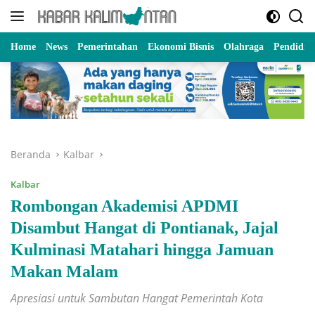
Langsung
ke
konten
Home
News
Pemerintahan
Ekonomi Bisnis
Olahraga
Pendidik
Beranda
Kalbar
Kalbar
Rombongan Akademisi APDMI
Disambut Hangat di Pontianak, Jajal
Kulminasi Matahari hingga Jamuan
Makan Malam
Apresiasi untuk Sambutan Hangat Pemerintah Kota