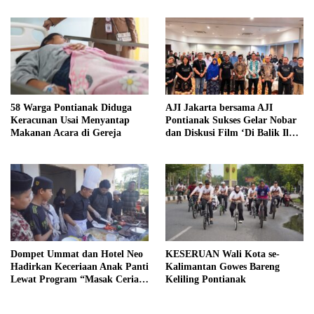
Pembangunan
58 Warga Pontianak Diduga
AJI Jakarta bersama AJI
Keracunan Usai Menyantap
Pontianak Sukses Gelar Nobar
Makanan Acara di Gereja
dan Diskusi Film ‘Di Balik Ilusi
Tembakau’
Dompet Ummat dan Hotel Neo
KESERUAN Wali Kota se-
Hadirkan Keceriaan Anak Panti
Kalimantan Gowes Bareng
Lewat Program “Masak Ceria,
Keliling Pontianak
Santap Bahagia”