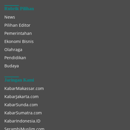
Rubrik Pilihan
News
Pilihan Editor
Pemerintahan
Ekonomi Bisnis
Olahraga
Pendidikan
Budaya
Jaringan Kami
KabarMakassar.com
KabarJakarta.com
KabarSunda.com
KabarSumatra.com
KabarIndonesia.ID
SerambiMuslim.com