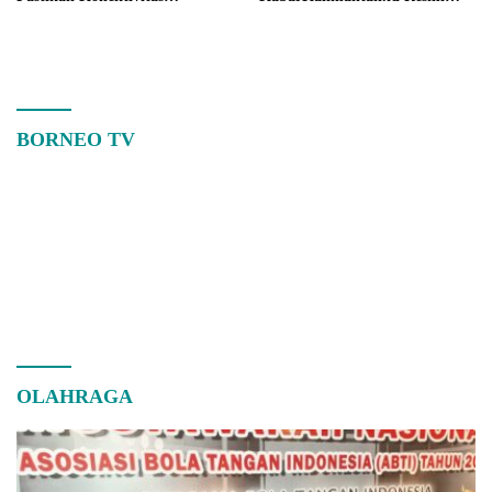
Samarinda–Bontang Terjaga
Meluncur di Borneo
BORNEO TV
OLAHRAGA