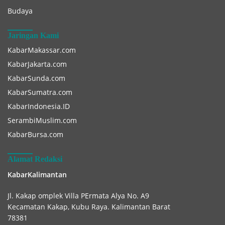
Budaya
Jaringan Kami
KabarMakassar.com
KabarJakarta.com
KabarSunda.com
KabarSumatra.com
KabarIndonesia.ID
SerambiMuslim.com
KabarBursa.com
Alamat Redaksi
KabarKalimantan
Jl. Kakap omplek Villa PErmata Alya No. A9
Kecamatan Kakap, Kubu Raya. Kalimantan Barat
78381