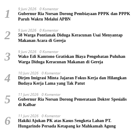
9 Juni 2026
0 Komentar
1
Gubernur Ria Norsan Dorong Pembiayaan PPPK dan PPPK
Paruh Waktu Melalui APBN
9 Juni 2026
0 Komentar
2
58 Warga Pontianak Diduga Keracunan Usai Menyantap
Makanan Acara di Gereja
9 Juni 2026
0 Komentar
3
Wako Edi Kamtono Gratiskan Biaya Pengobatan Puluhan
Warga Diduga Keracunan Makanan di Gereja
10 Juni 2026
0 Komentar
4
Dirjen Imigrasi Minta Jajaran Fokus Kerja dan Hilangkan
Budaya Kerja Lama yang Tak Patut
11 Juni 2026
0 Komentar
5
Gubernur Ria Norsan Dorong Pemerataan Dokter Spesialis
di Kalbar
11 Juni 2026
0 Komentar
6
Hakiki Ajukan PK atas Kasus Sengketa Lahan PT.
Hungarindo Persada Ketapang ke Mahkamah Agung