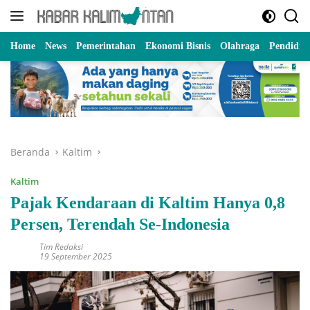
Langsung
ke
konten
Home
News
Pemerintahan
Ekonomi Bisnis
Olahraga
Pendidik
Beranda
Kaltim
Kaltim
Pajak Kendaraan di Kaltim Hanya 0,8
Persen, Terendah Se-Indonesia
Tim Redaksi
19 September 2025