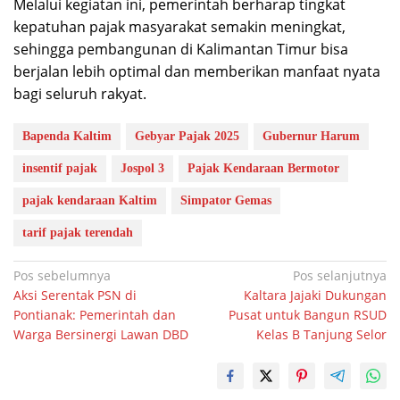
Melalui kegiatan ini, pemerintah berharap tingkat
kepatuhan pajak masyarakat semakin meningkat,
sehingga pembangunan di Kalimantan Timur bisa
berjalan lebih optimal dan memberikan manfaat nyata
bagi seluruh rakyat.
Bapenda Kaltim
Gebyar Pajak 2025
Gubernur Harum
insentif pajak
Jospol 3
Pajak Kendaraan Bermotor
pajak kendaraan Kaltim
Simpator Gemas
tarif pajak terendah
Navigasi
Pos sebelumnya
Pos selanjutnya
Aksi Serentak PSN di
Kaltara Jajaki Dukungan
pos
Pontianak: Pemerintah dan
Pusat untuk Bangun RSUD
Warga Bersinergi Lawan DBD
Kelas B Tanjung Selor