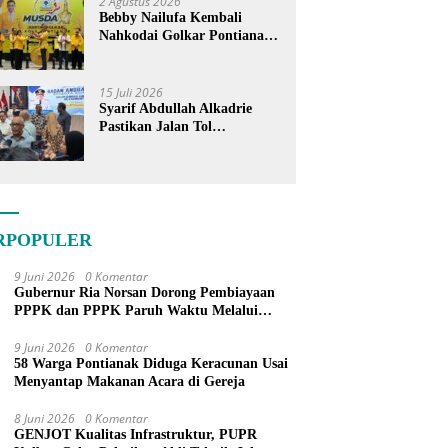
2 Agustus 2026
Bebby Nailufa Kembali
Nahkodai Golkar Pontianak,
Fokus Garap Pemilih Muda
15 Juli 2026
Syarif Abdullah Alkadrie
Pastikan Jalan Tol
Pontianak-Kijing Tak
Pernah Dicoret dari PSN
RPOPULER
9 Juni 2026
0 Komentar
Gubernur Ria Norsan Dorong Pembiayaan
PPPK dan PPPK Paruh Waktu Melalui
APBN
9 Juni 2026
0 Komentar
58 Warga Pontianak Diduga Keracunan Usai
Menyantap Makanan Acara di Gereja
8 Juni 2026
0 Komentar
GENJOT Kualitas Infrastruktur, PUPR