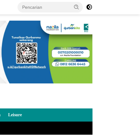
n
Leisure