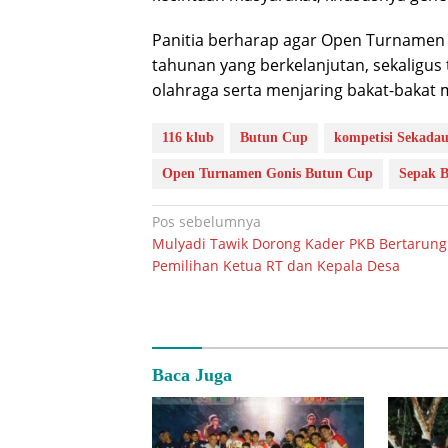
Panitia berharap agar Open Turnamen 
tahunan yang berkelanjutan, sekalig
olahraga serta menjaring bakat-bakat
116 klub
Butun Cup
kompetisi Sekada
Open Turnamen Gonis Butun Cup
Sepak B
Navigasi
Pos sebelumnya
Mulyadi Tawik Dorong Kader PKB Bertarung
pos
Pemilihan Ketua RT dan Kepala Desa
Baca Juga