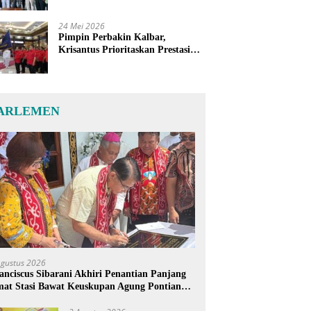
24 Mei 2026
Pimpin Perbakin Kalbar,
Krisantus Prioritaskan Prestasi
Atlet dan Penguatan Sarana
Latihan
ARLEMEN
Agustus 2026
anciscus Sibarani Akhiri Penantian Panjang
at Stasi Bawat Keuskupan Agung Pontianak,
reja Baru Akhirnya Berdiri