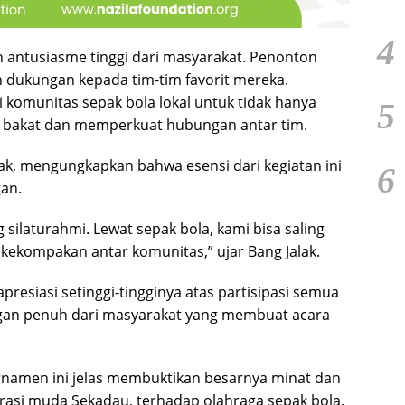
4
 antusiasme tinggi dari masyarakat. Penonton
dukungan kepada tim-tim favorit mereka.
 komunitas sepak bola lokal untuk tidak hanya
5
n bakat dan memperkuat hubungan antar tim.
lak, mengungkapkan bahwa esensi dari kegiatan ini
6
gan.
 silaturahmi. Lewat sepak bola, kami bisa saling
kekompakan antar komunitas,” ujar Bang Jalak.
resiasi setinggi-tingginya atas partisipasi semua
ngan penuh dari masyarakat yang membuat acara
urnamen ini jelas membuktikan besarnya minat dan
rasi muda Sekadau, terhadap olahraga sepak bola.