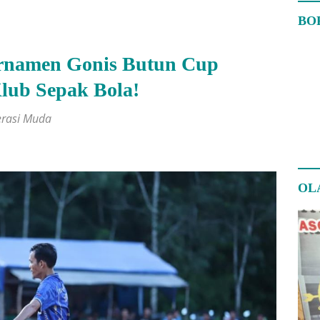
BO
rnamen Gonis Butun Cup
lub Sepak Bola!
erasi Muda
OL