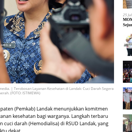
25 Ju
MOME
Seju
 media. | Terobosan Layanan Kesehatan di Landak: Cuci Darah Segera
aerah. (FOTO: ISTIMEWA)
upaten (Pemkab) Landak menunjukkan komitmen
anan kesehatan bagi warganya. Langkah terbaru
n cuci darah (Hemodialisa) di RSUD Landak, yang
ktu dekat.