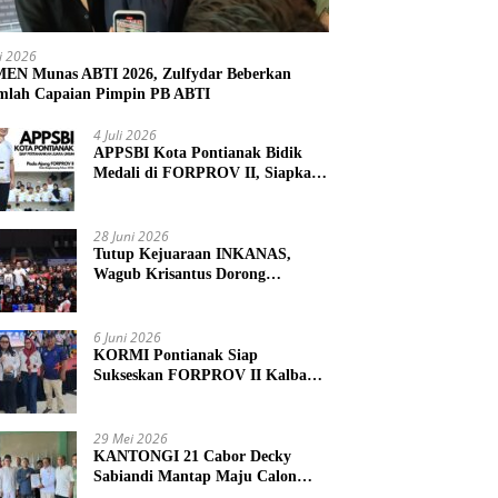
li 2026
N Munas ABTI 2026, Zulfydar Beberkan
mlah Capaian Pimpin PB ABTI
4 Juli 2026
APPSBI Kota Pontianak Bidik
Medali di FORPROV II, Siapkan
Atlet Menuju FORNAS 2027
28 Juni 2026
Tutup Kejuaraan INKANAS,
Wagub Krisantus Dorong
Karateka Kalbar Tingkatkan
Prestasi
6 Juni 2026
KORMI Pontianak Siap
Sukseskan FORPROV II Kalbar
2026 di Singkawang
29 Mei 2026
KANTONGI 21 Cabor Decky
Sabiandi Mantap Maju Calon
Ketua KONI Kayong Utara