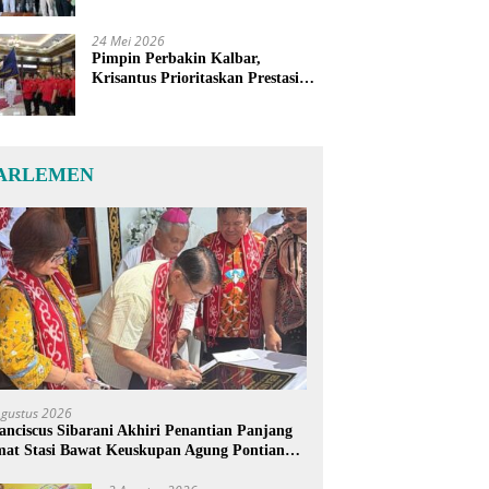
24 Mei 2026
Pimpin Perbakin Kalbar,
Krisantus Prioritaskan Prestasi
Atlet dan Penguatan Sarana
Latihan
ARLEMEN
Agustus 2026
anciscus Sibarani Akhiri Penantian Panjang
at Stasi Bawat Keuskupan Agung Pontianak,
reja Baru Akhirnya Berdiri