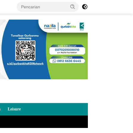
n
Leisure