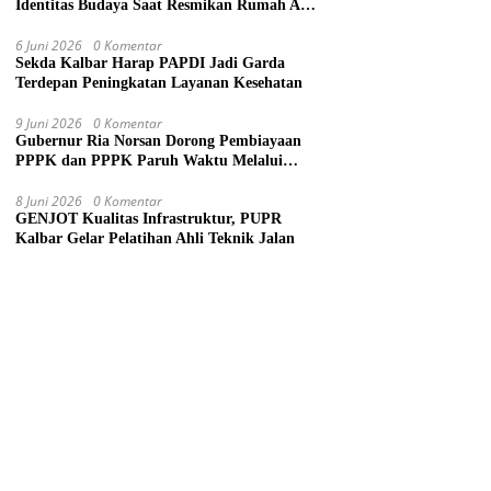
Identitas Budaya Saat Resmikan Rumah Adat
Dayak di Sanggau
6 Juni 2026
0 Komentar
Sekda Kalbar Harap PAPDI Jadi Garda
Terdepan Peningkatan Layanan Kesehatan
9 Juni 2026
0 Komentar
Gubernur Ria Norsan Dorong Pembiayaan
PPPK dan PPPK Paruh Waktu Melalui
APBN
8 Juni 2026
0 Komentar
GENJOT Kualitas Infrastruktur, PUPR
Kalbar Gelar Pelatihan Ahli Teknik Jalan