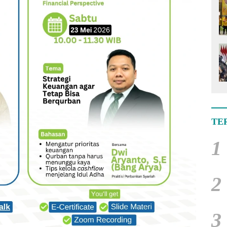
TE
1
2
3