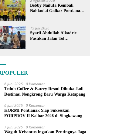
2 Agustus 2026
Bebby Nailufa Kembali
Nahkodai Golkar Pontianak,
Fokus Garap Pemilih Muda
15 Juli 2026
Syarif Abdullah Alkadrie
Pastikan Jalan Tol
Pontianak-Kijing Tak
Pernah Dicoret dari PSN
RPOPULER
6 Juni 2026
0 Komentar
Teduh Coffee & Eatery Resmi Dibuka Jadi
Destinasi Nongkrong Baru Warga Ketapang
6 Juni 2026
0 Komentar
KORMI Pontianak Siap Sukseskan
FORPROV II Kalbar 2026 di Singkawang
7 Juni 2026
0 Komentar
Wagub Krisantus Ingatkan Pentingnya Jaga