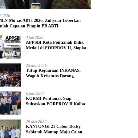
li 2026
N Munas ABTI 2026, Zulfydar Beberkan
mlah Capaian Pimpin PB ABTI
4 Juli 2026
APPSBI Kota Pontianak Bidik
Medali di FORPROV II, Siapkan
Atlet Menuju FORNAS 2027
28 Juni 2026
Tutup Kejuaraan INKANAS,
Wagub Krisantus Dorong
Karateka Kalbar Tingkatkan
Prestasi
6 Juni 2026
KORMI Pontianak Siap
Sukseskan FORPROV II Kalbar
2026 di Singkawang
29 Mei 2026
KANTONGI 21 Cabor Decky
Sabiandi Mantap Maju Calon
Ketua KONI Kayong Utara