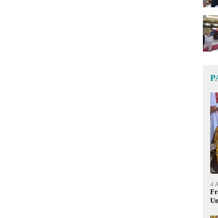
P
4 
Fr
Um
Ge