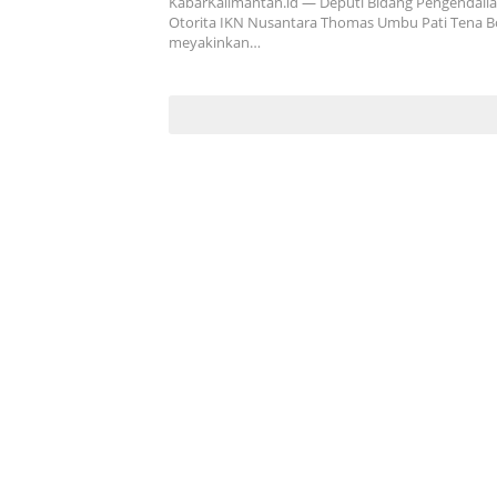
KabarKalimantan.id — Deputi Bidang Pengendal
Otorita IKN Nusantara Thomas Umbu Pati Tena B
meyakinkan…