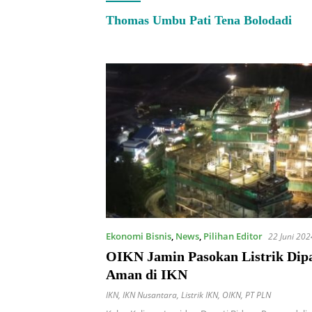
Thomas Umbu Pati Tena Bolodadi
Ekonomi Bisnis
,
News
,
Pilihan Editor
22 Juni 202
OIKN Jamin Pasokan Listrik Dip
Aman di IKN
IKN
,
IKN Nusantara
,
Listrik IKN
,
OIKN
,
PT PLN