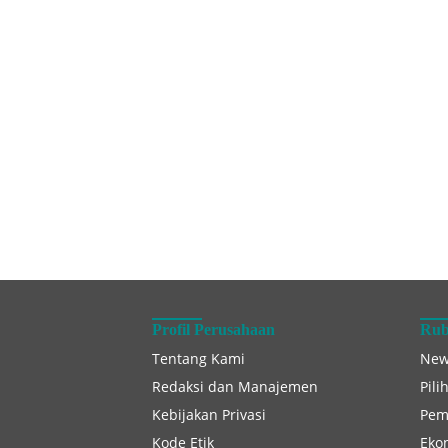
Profil Perusahaan
Rub
Tentang Kami
New
Redaksi dan Manajemen
Pili
Kebijakan Privasi
Pem
Kode Etik
Eko