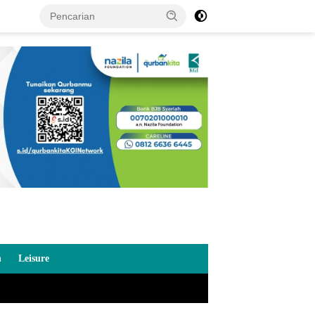
n
Leisure