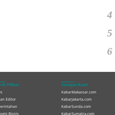
4
5
6
rik Pilihan
Jaringan Kami
s
KabarMakassar.com
han Editor
KabarJakarta.com
erintahan
KabarSunda.com
nomi Bisnis
KabarSumatra.com