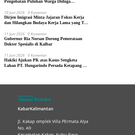
Pengobatan Puluhan Warga Diduga
Keracunan Makanan di Gereja
10 Juni 2026
0 Komentar
Dirjen Imigrasi Minta Jajaran Fokus Kerja
dan Hilangkan Budaya Kerja Lama yang Tak
Patut
11 Juni 2026
0 Komentar
Gubernur Ria Norsan Dorong Pemerataan
Dokter Spesialis di Kalbar
11 Juni 2026
0 Komentar
Hakiki Ajukan PK atas Kasus Sengketa
Lahan PT. Hungarindo Persada Ketapang ke
Mahkamah Agung
Alamat Redaksi
KabarKalimantan
Jl. Kakap omplek Villa PErmata Alya
No. A9
Kecamatan Kakap, Kubu Raya.