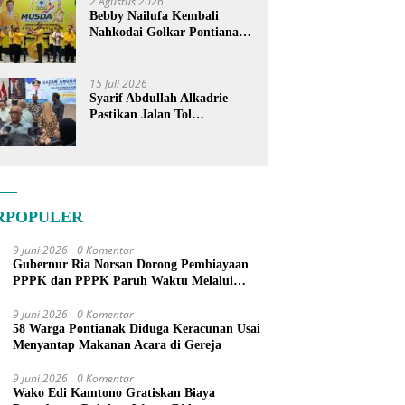
2 Agustus 2026
Bebby Nailufa Kembali
Nahkodai Golkar Pontianak,
Fokus Garap Pemilih Muda
15 Juli 2026
Syarif Abdullah Alkadrie
Pastikan Jalan Tol
Pontianak-Kijing Tak
Pernah Dicoret dari PSN
RPOPULER
9 Juni 2026
0 Komentar
Gubernur Ria Norsan Dorong Pembiayaan
PPPK dan PPPK Paruh Waktu Melalui
APBN
9 Juni 2026
0 Komentar
58 Warga Pontianak Diduga Keracunan Usai
Menyantap Makanan Acara di Gereja
9 Juni 2026
0 Komentar
Wako Edi Kamtono Gratiskan Biaya