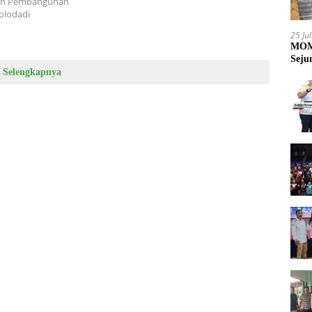
ian Pembangunan
olodadi
25 Ju
MOME
Seju
Selengkapnya