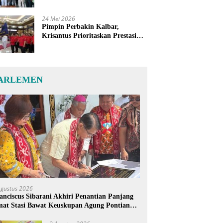
24 Mei 2026
Pimpin Perbakin Kalbar,
Krisantus Prioritaskan Prestasi
Atlet dan Penguatan Sarana
Latihan
ARLEMEN
Agustus 2026
anciscus Sibarani Akhiri Penantian Panjang
at Stasi Bawat Keuskupan Agung Pontianak,
reja Baru Akhirnya Berdiri