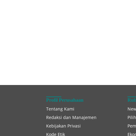
Profil Perusahaan
Rub
Tentang Kami
New
Redaksi dan Manajemen
Pili
Kebijakan Privasi
Pem
Kode Etik
Eko