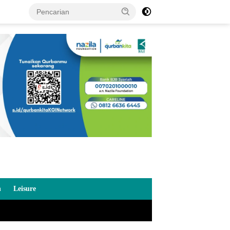
n
Leisure