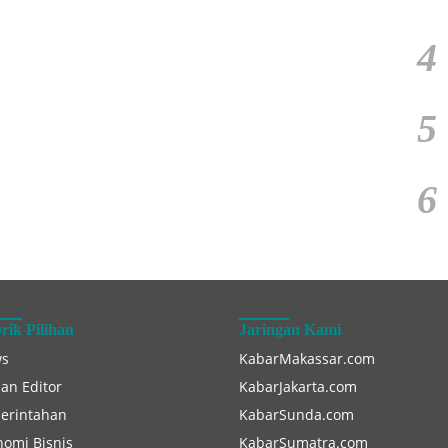
4
5
6
rik Pilihan
Jaringan Kami
s
KabarMakassar.com
han Editor
KabarJakarta.com
erintahan
KabarSunda.com
nomi Bisnis
KabarSumatra.com