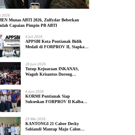
li 2026
N Munas ABTI 2026, Zulfydar Beberkan
mlah Capaian Pimpin PB ABTI
4 Juli 2026
APPSBI Kota Pontianak Bidik
Medali di FORPROV II, Siapkan
Atlet Menuju FORNAS 2027
28 Juni 2026
Tutup Kejuaraan INKANAS,
Wagub Krisantus Dorong
Karateka Kalbar Tingkatkan
Prestasi
6 Juni 2026
KORMI Pontianak Siap
Sukseskan FORPROV II Kalbar
2026 di Singkawang
29 Mei 2026
KANTONGI 21 Cabor Decky
Sabiandi Mantap Maju Calon
Ketua KONI Kayong Utara