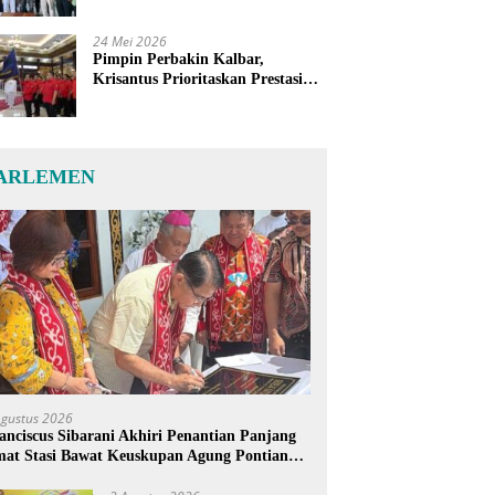
24 Mei 2026
Pimpin Perbakin Kalbar,
Krisantus Prioritaskan Prestasi
Atlet dan Penguatan Sarana
Latihan
ARLEMEN
Agustus 2026
anciscus Sibarani Akhiri Penantian Panjang
at Stasi Bawat Keuskupan Agung Pontianak,
reja Baru Akhirnya Berdiri