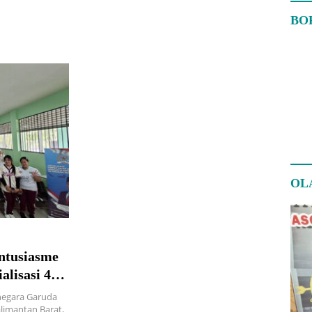
BO
OL
Antusiasme
alisasi 4
 negara Garuda
alimantan Barat,