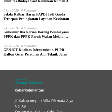
Identitas Budaya Saat Resmikan Rumah Adat
Dayak di Sanggau
6 Juni 2026
0 Komentar
Sekda Kalbar Harap PAPDI Jadi Garda
Terdepan Peningkatan Layanan Kesehatan
9 Juni 2026
0 Komentar
Gubernur Ria Norsan Dorong Pembiayaan
PPPK dan PPPK Paruh Waktu Melalui
APBN
8 Juni 2026
0 Komentar
GENJOT Kualitas Infrastruktur, PUPR
Kalbar Gelar Pelatihan Ahli Teknik Jalan
Alamat Redaksi
KabarKalimantan
Jl. Kakap omplek Villa PErmata Alya
No. A9
Kecamatan Kakap, Kubu Raya.