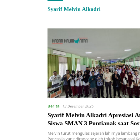
Syarif Melvin Alkadri
Berita
13 Desember 2025
Syarif Melvin Alkadri Apresiasi 
Siswa SMAN 3 Pontianak saat Sosi
Pilar
Melvin turut mengulas sejarah lahirnya lambang
Pancasila yang dirancang oleh tokoh besar asal K