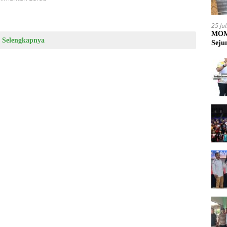
25 Ju
MOME
Selengkapnya
Seju