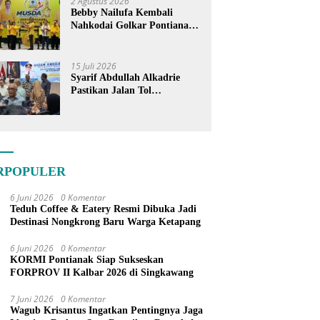
2 Agustus 2026
Bebby Nailufa Kembali
Nahkodai Golkar Pontianak,
Fokus Garap Pemilih Muda
15 Juli 2026
Syarif Abdullah Alkadrie
Pastikan Jalan Tol
Pontianak-Kijing Tak
Pernah Dicoret dari PSN
RPOPULER
6 Juni 2026
0 Komentar
Teduh Coffee & Eatery Resmi Dibuka Jadi
Destinasi Nongkrong Baru Warga Ketapang
6 Juni 2026
0 Komentar
KORMI Pontianak Siap Sukseskan
FORPROV II Kalbar 2026 di Singkawang
7 Juni 2026
0 Komentar
Wagub Krisantus Ingatkan Pentingnya Jaga