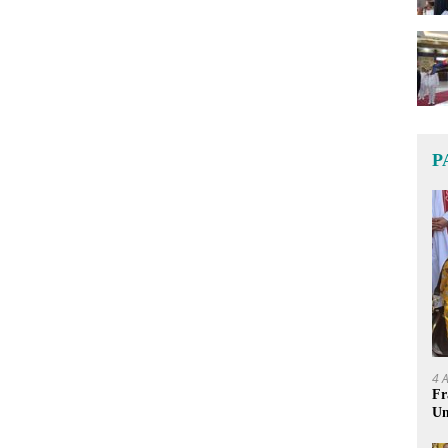
P
4 
Fr
Um
Ge