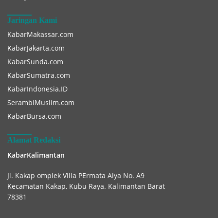
Jaringan Kami
KabarMakassar.com
KabarJakarta.com
KabarSunda.com
KabarSumatra.com
KabarIndonesia.ID
SerambiMuslim.com
KabarBursa.com
Alamat Redaksi
KabarKalimantan
Jl. Kakap omplek Villa PErmata Alya No. A9
Kecamatan Kakap, Kubu Raya. Kalimantan Barat
78381