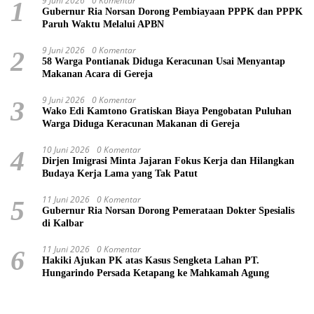
9 Juni 2026
0 Komentar
1
Gubernur Ria Norsan Dorong Pembiayaan PPPK dan PPPK
Paruh Waktu Melalui APBN
9 Juni 2026
0 Komentar
2
58 Warga Pontianak Diduga Keracunan Usai Menyantap
Makanan Acara di Gereja
9 Juni 2026
0 Komentar
3
Wako Edi Kamtono Gratiskan Biaya Pengobatan Puluhan
Warga Diduga Keracunan Makanan di Gereja
10 Juni 2026
0 Komentar
4
Dirjen Imigrasi Minta Jajaran Fokus Kerja dan Hilangkan
Budaya Kerja Lama yang Tak Patut
11 Juni 2026
0 Komentar
5
Gubernur Ria Norsan Dorong Pemerataan Dokter Spesialis
di Kalbar
11 Juni 2026
0 Komentar
6
Hakiki Ajukan PK atas Kasus Sengketa Lahan PT.
Hungarindo Persada Ketapang ke Mahkamah Agung