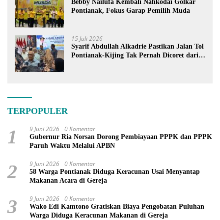
Bebby Nailufa Kembali Nahkodai Golkar
Pontianak, Fokus Garap Pemilih Muda
15 Juli 2026
Syarif Abdullah Alkadrie Pastikan Jalan Tol
Pontianak-Kijing Tak Pernah Dicoret dari
PSN
TERPOPULER
9 Juni 2026
0 Komentar
1
Gubernur Ria Norsan Dorong Pembiayaan PPPK dan PPPK
Paruh Waktu Melalui APBN
9 Juni 2026
0 Komentar
2
58 Warga Pontianak Diduga Keracunan Usai Menyantap
Makanan Acara di Gereja
9 Juni 2026
0 Komentar
3
Wako Edi Kamtono Gratiskan Biaya Pengobatan Puluhan
Warga Diduga Keracunan Makanan di Gereja