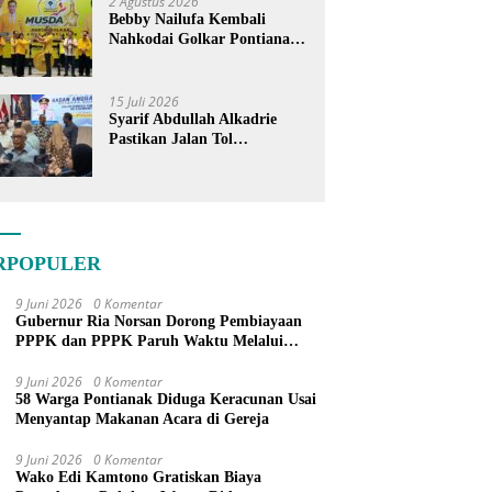
2 Agustus 2026
Bebby Nailufa Kembali
Nahkodai Golkar Pontianak,
Fokus Garap Pemilih Muda
15 Juli 2026
Syarif Abdullah Alkadrie
Pastikan Jalan Tol
Pontianak-Kijing Tak
Pernah Dicoret dari PSN
RPOPULER
9 Juni 2026
0 Komentar
Gubernur Ria Norsan Dorong Pembiayaan
PPPK dan PPPK Paruh Waktu Melalui
APBN
9 Juni 2026
0 Komentar
58 Warga Pontianak Diduga Keracunan Usai
Menyantap Makanan Acara di Gereja
9 Juni 2026
0 Komentar
Wako Edi Kamtono Gratiskan Biaya