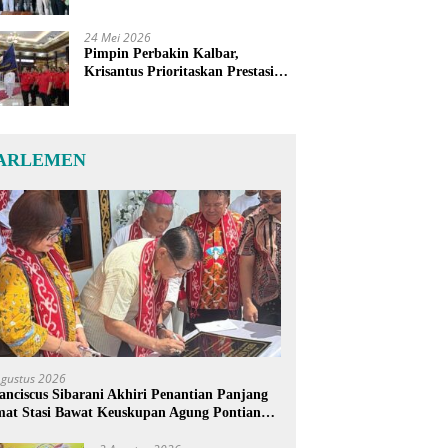
24 Mei 2026
Pimpin Perbakin Kalbar,
Krisantus Prioritaskan Prestasi
Atlet dan Penguatan Sarana
Latihan
ARLEMEN
Agustus 2026
anciscus Sibarani Akhiri Penantian Panjang
at Stasi Bawat Keuskupan Agung Pontianak,
reja Baru Akhirnya Berdiri