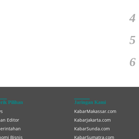
4
5
6
rik Pilihan
Jaringan Kami
s
KabarMakassar.com
han Editor
KabarJakarta.com
erintahan
KabarSunda.com
nomi Bisnis
KabarSumatra.com