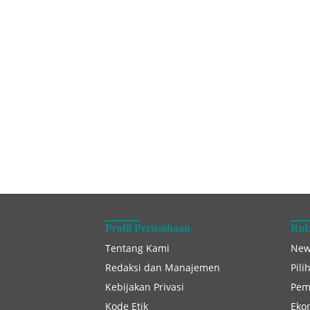
Profil Perusahaan
Rub
Tentang Kami
New
Redaksi dan Manajemen
Pili
Kebijakan Privasi
Pem
Kode Etik
Eko