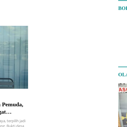
BO
OL
n Pemuda,
gat
, terpilih jadi
ng. Bukti desa