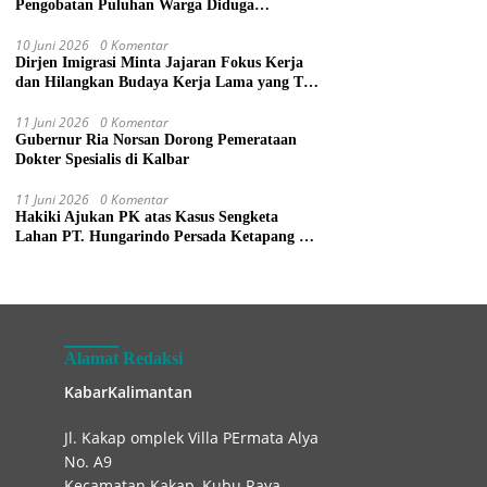
Pengobatan Puluhan Warga Diduga
Keracunan Makanan di Gereja
10 Juni 2026
0 Komentar
Dirjen Imigrasi Minta Jajaran Fokus Kerja
dan Hilangkan Budaya Kerja Lama yang Tak
Patut
11 Juni 2026
0 Komentar
Gubernur Ria Norsan Dorong Pemerataan
Dokter Spesialis di Kalbar
11 Juni 2026
0 Komentar
Hakiki Ajukan PK atas Kasus Sengketa
Lahan PT. Hungarindo Persada Ketapang ke
Mahkamah Agung
Alamat Redaksi
KabarKalimantan
Jl. Kakap omplek Villa PErmata Alya
No. A9
Kecamatan Kakap, Kubu Raya.