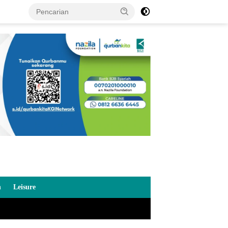
n
Leisure