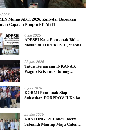
li 2026
N Munas ABTI 2026, Zulfydar Beberkan
mlah Capaian Pimpin PB ABTI
4 Juli 2026
APPSBI Kota Pontianak Bidik
Medali di FORPROV II, Siapkan
Atlet Menuju FORNAS 2027
28 Juni 2026
Tutup Kejuaraan INKANAS,
Wagub Krisantus Dorong
Karateka Kalbar Tingkatkan
Prestasi
6 Juni 2026
KORMI Pontianak Siap
Sukseskan FORPROV II Kalbar
2026 di Singkawang
29 Mei 2026
KANTONGI 21 Cabor Decky
Sabiandi Mantap Maju Calon
Ketua KONI Kayong Utara