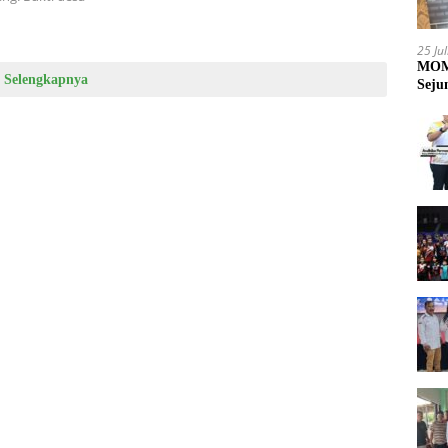
25 Ju
MOME
Selengkapnya
Seju