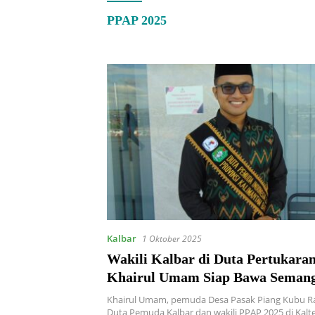
PPAP 2025
Kalbar
1 Oktober 2025
Wakili Kalbar di Duta Pertukara
Khairul Umam Siap Bawa Seman
Perubahan dari Desa
Khairul Umam, pemuda Desa Pasak Piang Kubu Raya
Duta Pemuda Kalbar dan wakili PPAP 2025 di Kalte