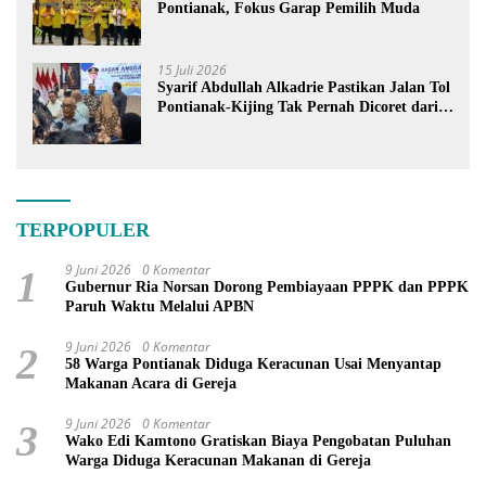
Pontianak, Fokus Garap Pemilih Muda
15 Juli 2026
Syarif Abdullah Alkadrie Pastikan Jalan Tol
Pontianak-Kijing Tak Pernah Dicoret dari
PSN
TERPOPULER
9 Juni 2026
0 Komentar
1
Gubernur Ria Norsan Dorong Pembiayaan PPPK dan PPPK
Paruh Waktu Melalui APBN
9 Juni 2026
0 Komentar
2
58 Warga Pontianak Diduga Keracunan Usai Menyantap
Makanan Acara di Gereja
9 Juni 2026
0 Komentar
3
Wako Edi Kamtono Gratiskan Biaya Pengobatan Puluhan
Warga Diduga Keracunan Makanan di Gereja