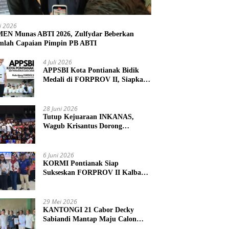
li 2026
N Munas ABTI 2026, Zulfydar Beberkan
mlah Capaian Pimpin PB ABTI
4 Juli 2026
APPSBI Kota Pontianak Bidik
Medali di FORPROV II, Siapkan
Atlet Menuju FORNAS 2027
28 Juni 2026
Tutup Kejuaraan INKANAS,
Wagub Krisantus Dorong
Karateka Kalbar Tingkatkan
Prestasi
6 Juni 2026
KORMI Pontianak Siap
Sukseskan FORPROV II Kalbar
2026 di Singkawang
29 Mei 2026
KANTONGI 21 Cabor Decky
Sabiandi Mantap Maju Calon
Ketua KONI Kayong Utara