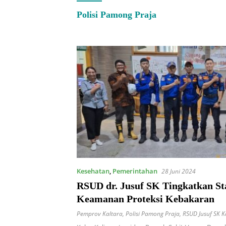
Polisi Pamong Praja
Kesehatan
,
Pemerintahan
28 Juni 2024
RSUD dr. Jusuf SK Tingkatkan S
Keamanan Proteksi Kebakaran
Pemprov Kaltara
,
Polisi Pamong Praja
,
RSUD Jusuf SK K