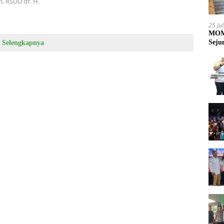
, RSUD dr. H.
25 Ju
MOME
Seju
Selengkapnya