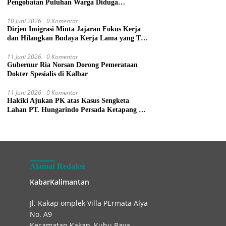
Pengobatan Puluhan Warga Diduga
Keracunan Makanan di Gereja
10 Juni 2026
0 Komentar
Dirjen Imigrasi Minta Jajaran Fokus Kerja
dan Hilangkan Budaya Kerja Lama yang Tak
Patut
11 Juni 2026
0 Komentar
Gubernur Ria Norsan Dorong Pemerataan
Dokter Spesialis di Kalbar
11 Juni 2026
0 Komentar
Hakiki Ajukan PK atas Kasus Sengketa
Lahan PT. Hungarindo Persada Ketapang ke
Mahkamah Agung
Alamat Redaksi
KabarKalimantan
Jl. Kakap omplek Villa PErmata Alya
No. A9
Kecamatan Kakap, Kubu Raya.