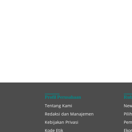
Profil Perusahaan
Rub
Tentang Kami
New
Redaksi dan Manajemen
Pili
Kebijakan Privasi
Pem
Kode Etik
Eko