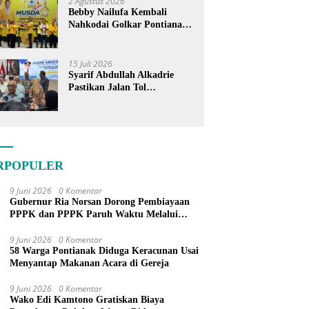
2 Agustus 2026
Bebby Nailufa Kembali
Nahkodai Golkar Pontianak,
Fokus Garap Pemilih Muda
15 Juli 2026
Syarif Abdullah Alkadrie
Pastikan Jalan Tol
Pontianak-Kijing Tak
Pernah Dicoret dari PSN
RPOPULER
9 Juni 2026
0 Komentar
Gubernur Ria Norsan Dorong Pembiayaan
PPPK dan PPPK Paruh Waktu Melalui
APBN
9 Juni 2026
0 Komentar
58 Warga Pontianak Diduga Keracunan Usai
Menyantap Makanan Acara di Gereja
9 Juni 2026
0 Komentar
Wako Edi Kamtono Gratiskan Biaya