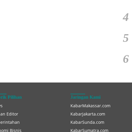
4
5
6
rik Pilihan
Jaringan Kami
s
KabarMakassar.com
han Editor
KabarJakarta.com
erintahan
KabarSunda.com
nomi Bisnis
KabarSumatra.com