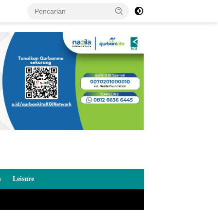
n
Leisure