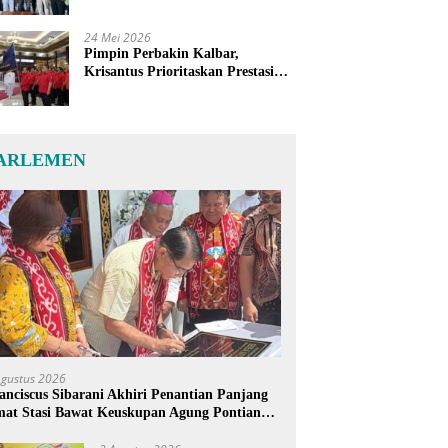
24 Mei 2026
Pimpin Perbakin Kalbar,
Krisantus Prioritaskan Prestasi
Atlet dan Penguatan Sarana
Latihan
ARLEMEN
Agustus 2026
anciscus Sibarani Akhiri Penantian Panjang
at Stasi Bawat Keuskupan Agung Pontianak,
reja Baru Akhirnya Berdiri