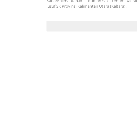
KabarKalimantan.id — Rumah Sakit Umum Daerah
Jusuf SK Provinsi Kalimantan Utara (Kaltara)…