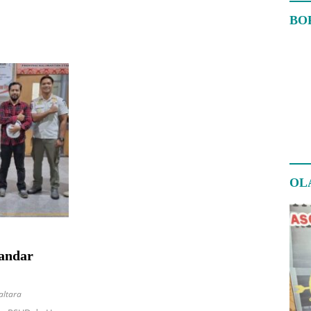
BO
OL
tandar
altara