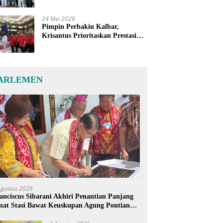
24 Mei 2026
Pimpin Perbakin Kalbar,
Krisantus Prioritaskan Prestasi
Atlet dan Penguatan Sarana
Latihan
ARLEMEN
Agustus 2026
anciscus Sibarani Akhiri Penantian Panjang
at Stasi Bawat Keuskupan Agung Pontianak,
reja Baru Akhirnya Berdiri