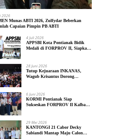
li 2026
N Munas ABTI 2026, Zulfydar Beberkan
mlah Capaian Pimpin PB ABTI
4 Juli 2026
APPSBI Kota Pontianak Bidik
Medali di FORPROV II, Siapkan
Atlet Menuju FORNAS 2027
28 Juni 2026
Tutup Kejuaraan INKANAS,
Wagub Krisantus Dorong
Karateka Kalbar Tingkatkan
Prestasi
6 Juni 2026
KORMI Pontianak Siap
Sukseskan FORPROV II Kalbar
2026 di Singkawang
29 Mei 2026
KANTONGI 21 Cabor Decky
Sabiandi Mantap Maju Calon
Ketua KONI Kayong Utara