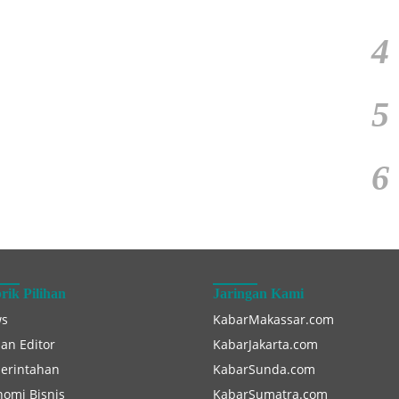
4
5
6
rik Pilihan
Jaringan Kami
s
KabarMakassar.com
han Editor
KabarJakarta.com
erintahan
KabarSunda.com
nomi Bisnis
KabarSumatra.com