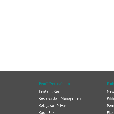
Profil Perusahaan
Rub
Tentang Kami
New
Redaksi dan Manajemen
Pili
Kebijakan Privasi
Pem
Kode Etik
Eko