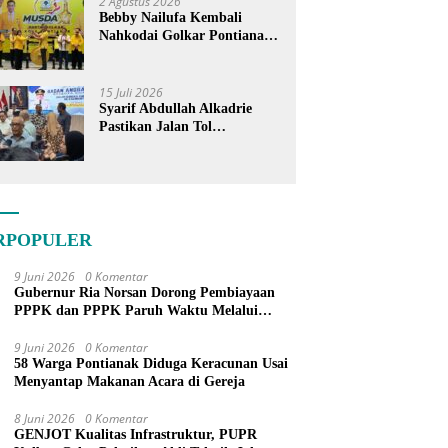
2 Agustus 2026
Bebby Nailufa Kembali
Nahkodai Golkar Pontianak,
Fokus Garap Pemilih Muda
15 Juli 2026
Syarif Abdullah Alkadrie
Pastikan Jalan Tol
Pontianak-Kijing Tak
Pernah Dicoret dari PSN
RPOPULER
9 Juni 2026
0 Komentar
Gubernur Ria Norsan Dorong Pembiayaan
PPPK dan PPPK Paruh Waktu Melalui
APBN
9 Juni 2026
0 Komentar
58 Warga Pontianak Diduga Keracunan Usai
Menyantap Makanan Acara di Gereja
8 Juni 2026
0 Komentar
GENJOT Kualitas Infrastruktur, PUPR