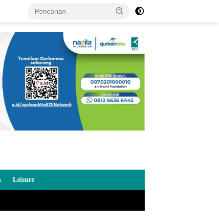
n
Leisure