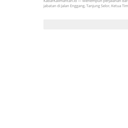
KabarKalimantan.id — Menempuh perjalanan dar
jabatan di Jalan Enggang, Tanjung Selor, Ketua Ti