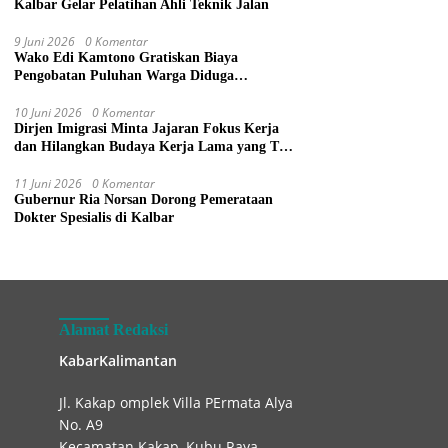
Kalbar Gelar Pelatihan Ahli Teknik Jalan
9 Juni 2026
0 Komentar
Wako Edi Kamtono Gratiskan Biaya
Pengobatan Puluhan Warga Diduga
Keracunan Makanan di Gereja
10 Juni 2026
0 Komentar
Dirjen Imigrasi Minta Jajaran Fokus Kerja
dan Hilangkan Budaya Kerja Lama yang Tak
Patut
11 Juni 2026
0 Komentar
Gubernur Ria Norsan Dorong Pemerataan
Dokter Spesialis di Kalbar
Alamat Redaksi
KabarKalimantan
Jl. Kakap omplek Villa PErmata Alya
No. A9
Kecamatan Kakap, Kubu Raya.