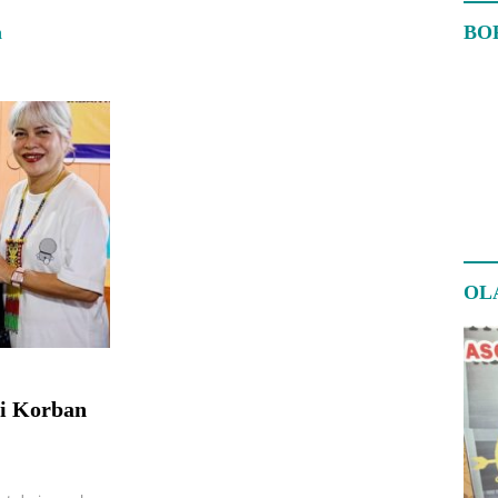
h
BO
OL
i Korban