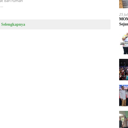
at dari rumah
m…
25 Ju
MOME
Seju
Selengkapnya